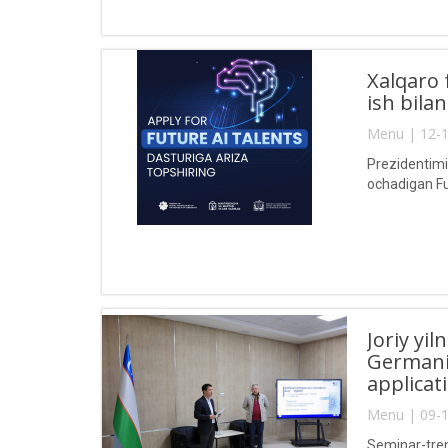
Xalqaro 
ish bila
Menu | 12-1
Prezidentimiz
ochadigan Fu
Joriy yi
Germaniy
applicat
Menu | 09-1
Seminar-treni