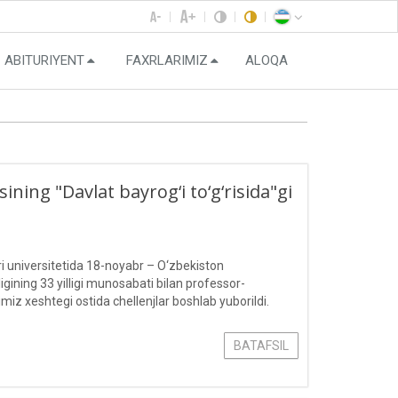
ABITURIYENT
FAXRLARIMIZ
ALOQA
ning "Davlat bayrog‘i to‘g‘risida"gi
universitetida 18-noyabr – O‘zbekiston
ligining 33 yilligi munosabati bilan professor-
imiz xeshtegi ostida chellenjlar boshlab yuborildi.
BATAFSIL