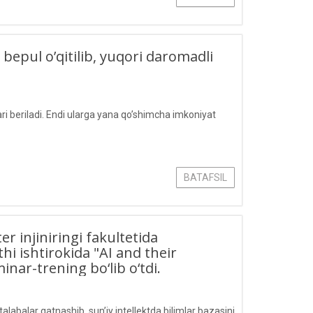
 bepul o’qitilib, yuqori daromadli
ari beriladi. Endi ularga yana qo’shimcha imkoniyat
BATAFSIL
r injiniringi fakultetida
i ishtirokida "AI and their
nar-trening bo‘lib o‘tdi.
alabalar qatnashib, sun’iy intellektda bilimlar bazasini