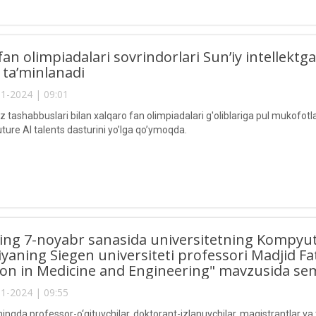
fan olimpiadalari sovrindorlari Sun’iy intellektga
n ta’minlanadi
1-2024 | 09:01
 tashabbuslari bilan xalqaro fan olimpiadalari g'oliblariga pul mukofotl
ture AI talents dasturini yo’lga qo’ymoqda.
lning 7-noyabr sanasida universitetning Kompyute
aning Siegen universiteti professori Madjid Fath
ion in Medicine and Engineering" mavzusida semi
1-2024 | 09:55
ngda professor-o‘qituvchilar, doktorant-izlanuvchilar, magistrantlar va t