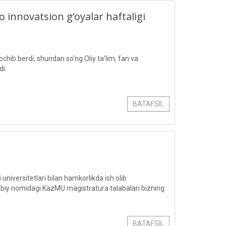
innovatsion g‘oyalar haftaligi
chib berdi, shundan so'ng Oliy ta’lim, fan va
di.
BATAFSIL
universitetlari bilan hamkorlikda ish olib
obiy nomidagi KazMU magistratura talabalari bizning
BATAFSIL