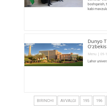
boshqarish, ti
kabi mavzul
Dunyo TO
O'zbekis
Menu | 09-1
Lahor univers
BIRINCHI
AVVALGI
195
196