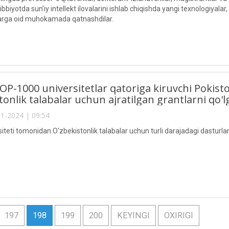
bbiyotda sun’iy intellekt ilovalarini ishlab chiqishda yangi texnologiyalar, 
arga oid muhokamada qatnashdilar.
P-1000 universitetlar qatoriga kiruvchi Pokisto
tonlik talabalar uchun ajratilgan grantlarni qo'lg
1-2024 | 09:54
iteti tomonidan O'zbekistonlik talabalar uchun turli darajadagi dasturlar b
197
198
199
200
KEYINGI
OXIRIGI