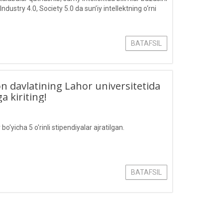
Industry 4.0, Society 5.0 da sun’iy intellektning o‘rni
BATAFSIL
n davlatining Lahor universitetida
a kiriting!
o'yicha 5 o'rinli stipendiyalar ajratilgan.
BATAFSIL