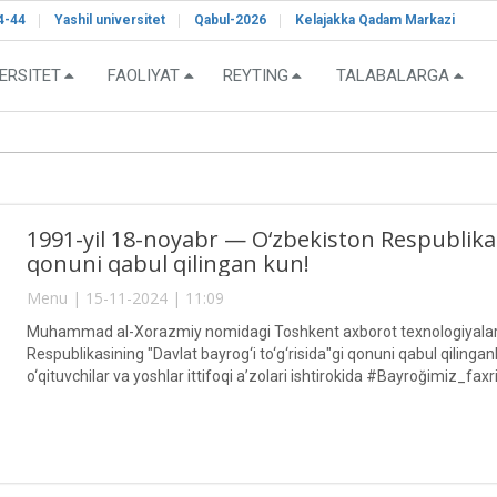
4-44
Yashil universitet
Qabul-2026
Kelajakka Qadam Markazi
ERSITET
FAOLIYAT
REYTING
TALABALARGA
1991-yil 18-noyabr — O‘zbekiston Respublikasi
qonuni qabul qilingan kun!
Menu | 15-11-2024 | 11:09
Muhammad al-Xorazmiy nomidagi Toshkent axborot texnologiyalari 
Respublikasining "Davlat bayrog‘i to‘g‘risida"gi qonuni qabul qilingan
o‘qituvchilar va yoshlar ittifoqi a’zolari ishtirokida #Bayroğimiz_faxr