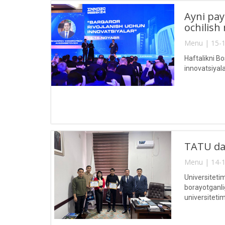
Ayni pay
ochilish
Menu | 15-1
Haftalikni Bo
innovatsiyala
TATU da 
Menu | 14-1
Universitetim
borayotganli
universitetim