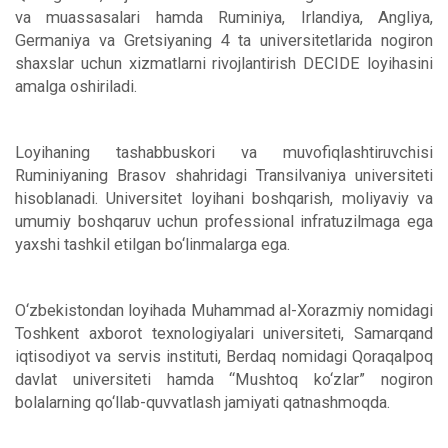
va muassasalari hamda Ruminiya, Irlandiya, Angliya,
Germaniya va Gretsiyaning 4 ta universitetlarida nogiron
shaxslar uchun xizmatlarni rivojlantirish DECIDE loyihasini
amalga oshiriladi.
Loyihaning tashabbuskori va muvofiqlashtiruvchisi
Ruminiyaning Brasov shahridagi Transilvaniya universiteti
hisoblanadi. Universitet
loyihani boshqarish, moliyaviy va
umumiy boshqaruv uchun professional infratuzilmaga ega
yaxshi tashkil etilgan bo‘linmalarga ega.
O‘zbekistondan loyihada Muhammad al-Xorazmiy nomidagi
Toshkent axborot texnologiyalari universiteti, Samarqand
iqtisodiyot va servis instituti, Berdaq nomidagi Qoraqalpoq
davlat universiteti hamda
“
Mushtoq ko‘zlar
”
nogiron
bolalarning qo‘llab-quvvatlash jamiyati qatnashmoqda.