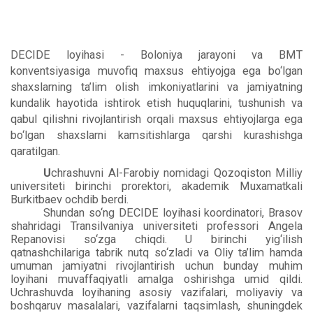
DECIDE loyihasi - Boloniya jarayoni va BMT
konventsiyasiga muvofiq maxsus ehtiyojga ega bo‘lgan
shaxslarning ta’lim olish imkoniyatlarini va jamiyatning
kundalik hayotida ishtirok etish huquqlarini, tushunish va
qabul qilishni rivojlantirish orqali maxsus ehtiyojlarga ega
bo‘lgan shaxslarni kamsitishlarga qarshi kurashishga
qaratilgan.
U
chrashuvni Al-Farobiy nomidagi Qozoqiston Milliy
universiteti birinchi prorektori, akademik Muxamatkali
Burkitbaev ochdib berdi.
Shundan so‘ng DECIDE loyihasi koordinatori, Brasov
shahridagi Transilvaniya universiteti professori Angela
Repanovisi so‘zga chiqdi. U birinchi yig‘ilish
qatnashchilariga tabrik nutq so‘zladi va Oliy ta’lim hamda
umuman jamiyatni rivojlantirish uchun bunday muhim
loyihani muvaffaqiyatli amalga oshirishga umid qildi.
Uchrashuvda loyihaning asosiy vazifalari, moliyaviy va
boshqaruv masalalari, vazifalarni taqsimlash, shuningdek