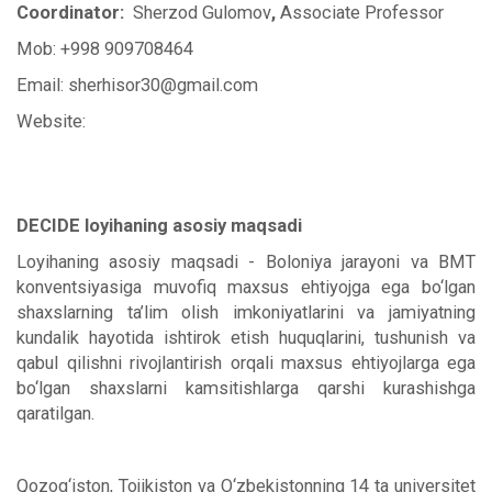
Coordinator:
Sherzod Gulomov
,
Associate Professor
Mob: +998 909708464
Email: sherhisor30@gmail.com
Website:
DECIDE loyihaning asosiy maqsadi
Loyihaning asosiy maqsadi - Boloniya jarayoni va BMT
konventsiyasiga muvofiq maxsus ehtiyojga ega bo‘lgan
shaxslarning ta’lim olish imkoniyatlarini va jamiyatning
kundalik hayotida ishtirok etish huquqlarini, tushunish va
qabul qilishni rivojlantirish orqali maxsus ehtiyojlarga ega
bo‘lgan shaxslarni kamsitishlarga qarshi kurashishga
qaratilgan.
Qozog‘iston, Tojikiston va O‘zbekistonning 14 ta universitet