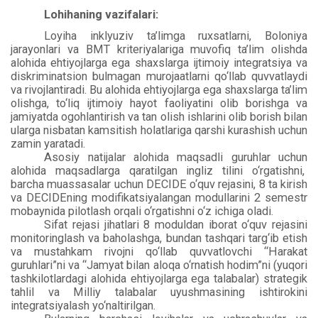
Lohihaning vazifalari:
Loyiha inklyuziv ta’limga ruxsatlarni, Boloniya
jarayonlari va BMT kriteriyalariga muvofiq ta’lim olishda
alohida ehtiyojlarga ega shaxslarga ijtimoiy integratsiya va
diskriminatsion bulmagan murojaatlarni qo‘llab quvvatlaydi
va rivojlantiradi. Bu alohida ehtiyojlarga ega shaxslarga ta’lim
olishga, to‘liq ijtimoiy hayot faoliyatini olib borishga va
jamiyatda ogohlantirish va tan olish ishlarini olib borish bilan
ularga nisbatan kamsitish holatlariga qarshi kurashish uchun
zamin yaratadi.
Asosiy natijalar alohida maqsadli guruhlar uchun
alohida maqsadlarga qaratilgan ingliz tilini o‘rgatishni,
barcha muassasalar uchun DECIDE o‘quv rejasini, 8 ta kirish
va DECIDEning modifikatsiyalangan modullarini 2 semestr
mobaynida pilotlash orqali o‘rgatishni o‘z ichiga oladi.
Sifat rejasi jihatlari 8 moduldan iborat o‘quv rejasini
monitoringlash va baholashga, bundan tashqari targ‘ib etish
va mustahkam rivojni qo‘llab quvvatlovchi “Harakat
guruhlari”ni va “Jamyat bilan aloqa o‘rnatish hodim”ni (yuqori
tashkilotlardagi alohida ehtiyojlarga ega talabalar) strategik
tahlil va Milliy talabalar uyushmasining ishtirokini
integratsiyalash yo‘naltirilgan.