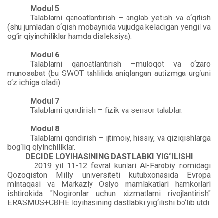
Modul 5
Talablarni qanoatlantirish – anglab yetish va o‘qitish
(shu jumladan o‘qish mobaynida vujudga keladigan yengil va
og‘ir qiyinchiliklar hamda disleksiya).
Modul 6
Talablarni qanoatlantirish –muloqot va o‘zaro
munosabat (bu SWOT tahlilida aniqlangan autizmga urg‘uni
o‘z ichiga oladi)
Modul 7
Talablarni qondirish – fizik va sensor talablar.
Modul 8
Talablarni qondirish – ijtimoiy, hissiy, va qiziqishlarga
bog‘liq qiyinchiliklar.
DECIDE LOYIHASINING DASTLABKI YIG‘ILISHI
2019 yil 11-12 fevral kunlari Al-Farobiy nomidagi
Qozoqiston Milly universiteti kutubxonasida Evropa
mintaqasi va Markaziy Osiyo mamlakatlari hamkorlari
ishtirokida "Nogironlar uchun xizmatlarni rivojlantirish"
ERASMUS+CBHE loyihasining dastlabki yig‘ilishi bo‘lib utdi.