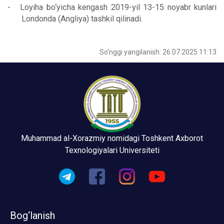
-
Loyiha bo‘yicha kengash 2019-yil 13-15 noyabr kunlari
Londonda
(Angliya)
tashkil qilinadi.
So‘nggi yangilanish: 26.07.2025 11:13
Muhammad al-Xorazmiy nomidagi Toshkent Axborot
Texnologiyalari Universiteti
Bog‘lanish