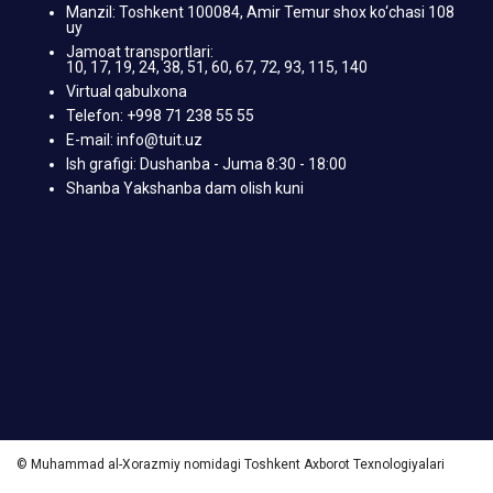
Manzil: Toshkent 100084, Amir Temur shox ko‘chasi 108
uy
Jamoat transportlari:
10, 17, 19, 24, 38, 51, 60, 67, 72, 93, 115, 140
Virtual qabulxona
Telefon: +998 71 238 55 55
E-mail: info@tuit.uz
Ish grafigi: Dushanba - Juma 8:30 - 18:00
Shanba Yakshanba dam olish kuni
© Muhammad al-Xorazmiy nomidagi Toshkent Axborot Texnologiyalari