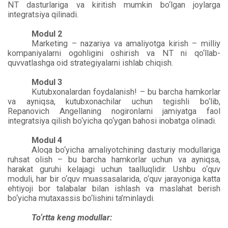
NT dasturlariga va kiritish mumkin bo‘lgan joylarga
integratsiya qilinadi.
Modul 2
Marketing – nazariya va amaliyotga kirish – milliy
kompaniyalarni ogohligini oshirish va NT ni qo‘llab-
quvvatlashga oid strategiyalarni ishlab chiqish.
Modul 3
Kutubxonalardan foydalanish! – bu barcha hamkorlar
va ayniqsa, kutubxonachilar uchun tegishli bo‘lib,
Repanovich Angellaning nogironlarni jamiyatga faol
integratsiya qilish bo‘yicha qo‘ygan bahosi inobatga olinadi.
Modul 4
Aloqa bo‘yicha amaliyotchining dasturiy modullariga
ruhsat olish – bu barcha hamkorlar uchun va ayniqsa,
harakat guruhi kelajagi uchun taalluqlidir. Ushbu o‘quv
moduli, har bir o‘quv muassasalarida, o‘quv jarayoniga katta
ehtiyoji bor talabalar bilan ishlash va maslahat berish
bo‘yicha mutaxassis bo‘lishini ta’minlaydi.
To‘rtta keng modullar: