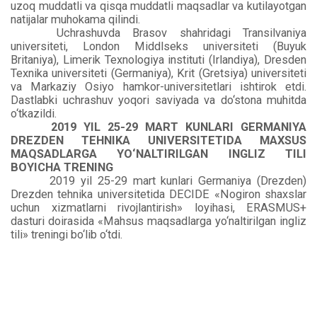
uzoq muddatli va qisqa muddatli maqsadlar va kutilayotgan
natijalar muhokama qilindi.
Uchrashuvda Brasov shahridagi Transilvaniya
universiteti, London Middlseks universiteti (Buyuk
Britaniya), Limerik Texnologiya instituti (Irlandiya), Dresden
Texnika universiteti (Germaniya), Krit (Gretsiya) universiteti
va Markaziy Osiyo hamkor-universitetlari ishtirok etdi.
Dastlabki uchrashuv yoqori saviyada va do‘stona muhitda
o‘tkazildi.
2019 YIL 25-29 MART KUNLARI GERMANIYA
DREZDEN TEHNIKA UNIVERSITETIDA MAXSUS
MAQSADLARGA YO‘NALTIRILGAN INGLIZ TILI
BOYICHA TRENING
2019 yil 25-29 mart kunlari Germaniya (Drezden)
Drezden tehnika universitetida DECIDE «Nogiron shaxslar
uchun xizmatlarni rivojlantirish» loyihasi, ERASMUS+
dasturi doirasida «Mahsus maqsadlarga yo‘naltirilgan ingliz
tili» treningi bo‘lib o‘tdi.