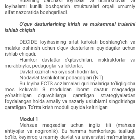
Bularning barchasi loyihalar va uchrashuvlar va
loyihalarni kunlik boshqarish strukturalari orqali umumiy
sifat nazoratida boshqariladi.
O‘quv dasturlarining kirish va mukammal trularini
ishlab chiqish
DECIDE loyihasining sifat kafolati boshlang‘ich va
malaka oshirish uchun o‘quv dasturlarini quyidagilar uchun
ishlab chiqadi:
Hamkor davlatlar o‘qituvchilari, insktruktorlar va
murabbiylar, pedagoglar va lektorlar;
Davlat xizmati va siyosati hodimlari;
Nodavlat tashkilotlar pedagoglari (NT)
Bu loyiha ECTS sozlamalari qurilmalariga to‘liqligicha
mos keluvchi 8 moduldan iborat dastur maqsadga
yo‘naltirilgan o‘quvchilarga qaratilgan strategiyalardan
foydalangan holda amaliy va nazariy uslublarni singdirishga
qaratilgan. To‘rtta krish moduli quyida keltirilgan:
Modul 1
Mahsus maqsadlar uchun ingliz tili (mahsus
ehtiyojlar va nogironlik). Bu hamma hamkorlarga taalluqli
bo‘lib, keyinroq u rasmiy davlat va universitet ma’murlariga,