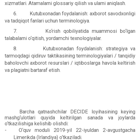
xizmatlari. Atamalarni glossariy qilish va ularni aniqlash.
6.
Kutubxonadan foydalanish: axborot savodxonligi
va tadqiqot fanlari uchun terminologiya.
7.
Ko‘rish qobiliyatida muammosi bo‘lgan
talabalarni o‘qitish, yordamchi texnologiyalar.
8.
Kutubxonadan foydalanish: strategiya va
tarmoqdagi qidiruv taktikasining terminologiyalari / tanqidiy
baholovchi axborot resurslari / iqtiboslarga havola keltirish
va plagiatni bartaraf etish.
Barcha qatnashchilar DECIDE loyihasining keying
mashg‘ulotlari quyida keltirilgan sanada va joylarda
o‘tkazilishiga kelishib olishdi:
-
O‘quv moduli 2019-yil 22-iyuldan 2-avgustgacha
Limerikda (Irlandiya) o‘tkaziladi.