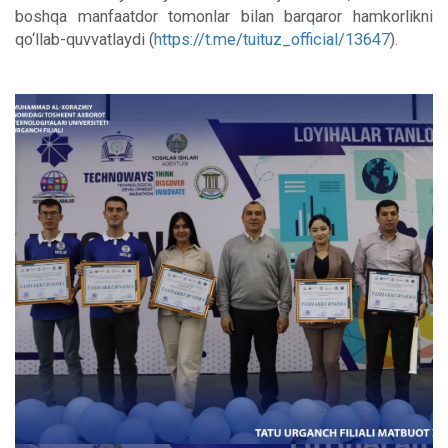
boshqa manfaatdor tomonlar bilan barqaror hamkorlikni
qo‘llab-quvvatlaydi (
https://t.me/tuituz_official/13647
).