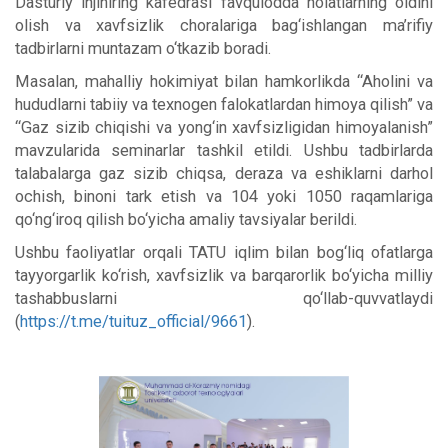
Dasturiy injiniring kafedrasi favqulodda holatlarning oldini
olish va xavfsizlik choralariga bag‘ishlangan ma’rifiy
tadbirlarni muntazam o‘tkazib boradi.
Masalan, mahalliy hokimiyat bilan hamkorlikda “Aholini va
hududlarni tabiiy va texnogen falokatlardan himoya qilish” va
“Gaz sizib chiqishi va yong‘in xavfsizligidan himoyalanish”
mavzularida seminarlar tashkil etildi. Ushbu tadbirlarda
talabalarga gaz sizib chiqsa, deraza va eshiklarni darhol
ochish, binoni tark etish va 104 yoki 1050 raqamlariga
qo‘ng‘iroq qilish bo‘yicha amaliy tavsiyalar berildi.
Ushbu faoliyatlar orqali TATU iqlim bilan bog‘liq ofatlarga
tayyorgarlik ko‘rish, xavfsizlik va barqarorlik bo‘yicha milliy
tashabbuslarni qo‘llab-quvvatlaydi
(
https://t.me/tuituz_official/9661
).