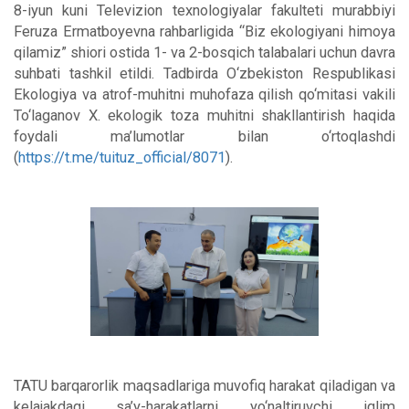
8-iyun kuni Televizion texnologiyalar fakulteti murabbiyi
Feruza Ermatboyevna rahbarligida “Biz ekologiyani himoya
qilamiz” shiori ostida 1- va 2-bosqich talabalari uchun davra
suhbati tashkil etildi. Tadbirda O‘zbekiston Respublikasi
Ekologiya va atrof-muhitni muhofaza qilish qo‘mitasi vakili
To‘laganov X. ekologik toza muhitni shakllantirish haqida
foydali ma’lumotlar bilan o‘rtoqlashdi
(
https://t.me/tuituz_official/8071
).
TATU barqarorlik maqsadlariga muvofiq harakat qiladigan va
kelajakdagi sa’y-harakatlarni yo‘naltiruvchi iqlim