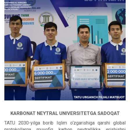
KARBONAT NEYTRAL UNIVERSITETGA SADOQAT
TATU 2030-yilga borib Iqlim o‘zgarishiga qarshi global
protokollarga muvofiq karbon neytrallikka erishishni