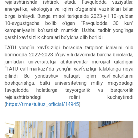
rejalashtirishda ishtirok etadi. Favqulodda vaziyatlar,
energetika, ekologiya va iqlim o‘zgarishi vazirliklari bilan
birga ishlaydi. Bunga misol tariqasida 2023-yil 10-iyuldan
10-avgustgacha bo‘lib o‘tgan “Favqulodda 30 kun”
kampaniyasini ko‘rsatish mumkin. Ushbu tadbir yong‘inga
qarshi xavfsizlik choralari bo‘yicha olib borildi.
TATU yong‘in xavfsizligi borasida targ‘ibot ishlarini olib
bormoqda. 2022-2023 o‘quv yili davomida barcha binolarda,
jumladan, universitetga abituriyentlar murojaat qiladigan
“TATU call-markazi”da yong‘in xavfsizligi talablariga rioya
qilindi. Bu yondashuv nafaqat iqlim xavf-xatarlarini
boshqarishga, balki universitetning milliy miqyosdagi
favqulodda holatlarga tayyorgarlik va barqarorlik
rejalashtirishdagi rolini kuchaytiradi
(
https://t.me/tuituz_official/14945
).