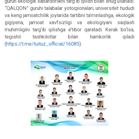
guruh ekologik xabardorlikni targ‘ib qilish bilan shug‘ullanadi.
“QALQON” guruhi talabalar yotoqxonalari, universitet hududi
va keng jamoatchilik joylarida tartibni ta’minlashga, ekologik
gigiyena, jamoat xavfsizligi va ekologiyani saqlash
muhimligini targ‘ib qilishga e’tibor qaratadi. Kerak bo‘lsa,
tegishli tashkilotlar bilan hamkorlik qiladi
(
https://t.me/tuituz_official/16085
).