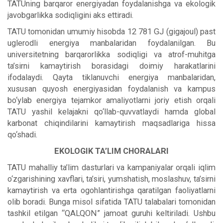
TATUning barqaror energiyadan foydalanishga va ekologik
javobgarlikka sodiqligini aks ettiradi.
TATU tomonidan umumiy hisobda 12 781 GJ (gigajoul) past
uglerodli energiya manbalaridan foydalanilgan. Bu
universitetning barqarorlikka sodiqligi va atrof-muhitga
ta’sirni kamaytirish borasidagi doimiy harakatlarini
ifodalaydi. Qayta tiklanuvchi energiya manbalaridan,
xususan quyosh energiyasidan foydalanish va kampus
bo‘ylab energiya tejamkor amaliyotlarni joriy etish orqali
TATU yashil kelajakni qo‘llab-quvvatlaydi hamda global
karbonat chiqindilarini kamaytirish maqsadlariga hissa
qo‘shadi.
EKOLOGIK TA’LIM CHORALARI
TATU mahalliy ta’lim dasturlari va kampaniyalar orqali iqlim
o‘zgarishining xavflari, ta’siri, yumshatish, moslashuv, ta’sirni
kamaytirish va erta ogohlantirishga qaratilgan faoliyatlarni
olib boradi. Bunga misol sifatida TATU talabalari tomonidan
tashkil etilgan “QALQON” jamoat guruhi keltiriladi. Ushbu