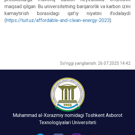
maqsad qilgan. Bu universitetning barqarorlik va karbon izini
kamaytirish borasidagi qat’iy niyatini ifodalaydi
(
https://tuit.uz/affordable-and-clean-energy-2023
).
So‘nggi yangilanish: 26.07.2025 14:42
Muhammad al-Xorazmiy nomidagi Toshkent Axborot
Texnologiyalari Universiteti