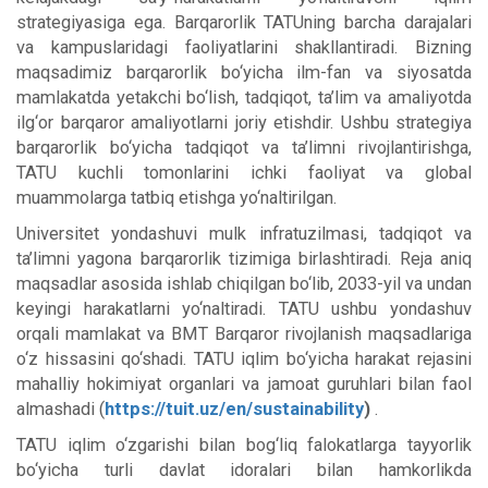
strategiyasiga ega. Barqarorlik TATUning barcha darajalari
va kampuslaridagi faoliyatlarini shakllantiradi. Bizning
maqsadimiz barqarorlik bo‘yicha ilm-fan va siyosatda
mamlakatda yetakchi bo‘lish, tadqiqot, ta’lim va amaliyotda
ilg‘or barqaror amaliyotlarni joriy etishdir. Ushbu strategiya
barqarorlik bo‘yicha tadqiqot va ta’limni rivojlantirishga,
TATU kuchli tomonlarini ichki faoliyat va global
muammolarga tatbiq etishga yo‘naltirilgan.
Universitet yondashuvi mulk infratuzilmasi, tadqiqot va
ta’limni yagona barqarorlik tizimiga birlashtiradi. Reja aniq
maqsadlar asosida ishlab chiqilgan bo‘lib, 2033-yil va undan
keyingi harakatlarni yo‘naltiradi. TATU ushbu yondashuv
orqali mamlakat va BMT Barqaror rivojlanish maqsadlariga
o‘z hissasini qo‘shadi. TATU iqlim bo‘yicha harakat rejasini
mahalliy hokimiyat organlari va jamoat guruhlari bilan faol
almashadi (
https://tuit.uz/en/sustainability
)
.
TATU iqlim o‘zgarishi bilan bog‘liq falokatlarga tayyorlik
bo‘yicha turli davlat idoralari bilan hamkorlikda