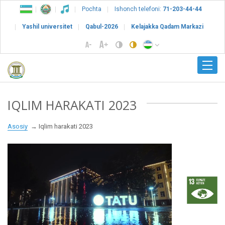
Pochta
Ishonch telefoni:
71-203-44-44
Yashil universitet
Qabul-2026
Kelajakka Qadam Markazi
IQLIM HARAKATI 2023
Asosiy
Iqlim harakati 2023