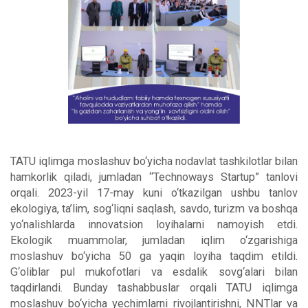
TATU iqlimga moslashuv bo‘yicha nodavlat tashkilotlar bilan
hamkorlik qiladi, jumladan “Technoways Startup” tanlovi
orqali. 2023-yil 17-may kuni o‘tkazilgan ushbu tanlov
ekologiya, ta’lim, sog‘liqni saqlash, savdo, turizm va boshqa
yo‘nalishlarda innovatsion loyihalarni namoyish etdi.
Ekologik muammolar, jumladan iqlim o‘zgarishiga
moslashuv bo‘yicha 50 ga yaqin loyiha taqdim etildi.
G‘oliblar pul mukofotlari va esdalik sovg‘alari bilan
taqdirlandi. Bunday tashabbuslar orqali TATU iqlimga
moslashuv bo‘yicha yechimlarni rivojlantirishni, NNTlar va