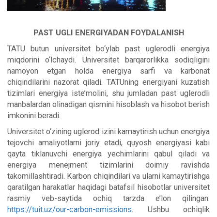
PAST UGLI ENERGIYADAN FOYDALANISH
TATU butun universitet bo‘ylab past uglerodli energiya
miqdorini o‘lchaydi. Universitet barqarorlikka sodiqligini
namoyon etgan holda energiya sarfi va karbonat
chiqindilarini nazorat qiladi. TATUning energiyani kuzatish
tizimlari energiya iste’molini, shu jumladan past uglerodli
manbalardan olinadigan qismini hisoblash va hisobot berish
imkonini beradi.
Universitet o‘zining uglerod izini kamaytirish uchun energiya
tejovchi amaliyotlarni joriy etadi, quyosh energiyasi kabi
qayta tiklanuvchi energiya yechimlarini qabul qiladi va
energiya menejment tizimlarini doimiy ravishda
takomillashtiradi. Karbon chiqindilari va ularni kamaytirishga
qaratilgan harakatlar haqidagi batafsil hisobotlar universitet
rasmiy veb-saytida ochiq tarzda e’lon qilingan:
https://tuit.uz/our-carbon-emissions
. Ushbu ochiqlik