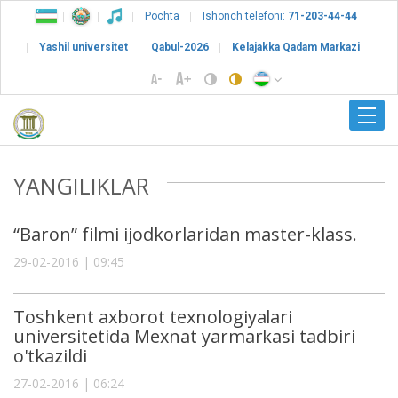
Pochta
Ishonch telefoni:
71-203-44-44
Yashil universitet
Qabul-2026
Kelajakka Qadam Markazi
YANGILIKLAR
“Baron” filmi ijodkorlaridan master-klass.
29-02-2016 | 09:45
Toshkent axborot texnologiyalari
universitetida Mexnat yarmarkasi tadbiri
o'tkazildi
27-02-2016 | 06:24