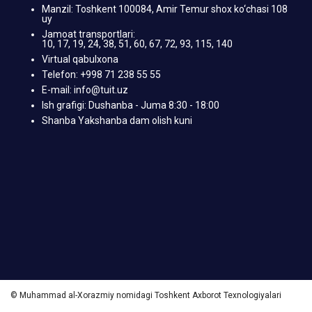
Manzil: Toshkent 100084, Amir Temur shox ko‘chasi 108
uy
Jamoat transportlari:
10, 17, 19, 24, 38, 51, 60, 67, 72, 93, 115, 140
Virtual qabulxona
Telefon: +998 71 238 55 55
E-mail: info@tuit.uz
Ish grafigi: Dushanba - Juma 8:30 - 18:00
Shanba Yakshanba dam olish kuni
© Muhammad al-Xorazmiy nomidagi Toshkent Axborot Texnologiyalari