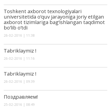
Toshkent axborot texnologiyalari
universitetida o‘quv jarayoniga joriy etilgan
axborot tizimlariga bag‘ishlangan taqdimot
bo‘lib o‘tdi
26-02-2016 | 11:38
Tabriklaymiz !
26-02-2016 | 11:16
Tabriklaymiz !
26-02-2016 | 09:39
Поздравляем!
25-02-2016 | 08:49