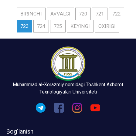
BIRINCHI
AVVALGI
720
721
722
723
724
725
KEYINGI
OXIRIGI
Muhammad al-Xorazmiy nomidagi Toshkent Axborot
Texnologiyalari Universiteti
Bog‘lanish