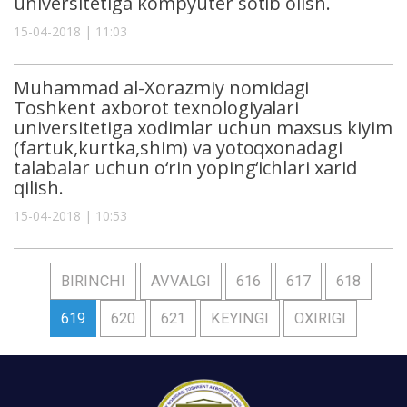
universitetiga kompyuter sotib olish.
15-04-2018 | 11:03
Muhammad al-Xorazmiy nomidagi
Toshkent axborot texnologiyalari
universitetiga xodimlar uchun maxsus kiyim
(fartuk,kurtka,shim) va yotoqxonadagi
talabalar uchun o‘rin yoping‘ichlari xarid
qilish.
15-04-2018 | 10:53
BIRINCHI
AVVALGI
616
617
618
619
620
621
KEYINGI
OXIRIGI