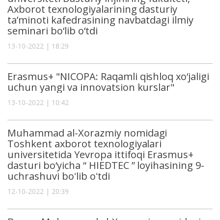
Axborot texnologiyalarining dasturiy
ta’minoti kafedrasining navbatdagi ilmiy
seminari bo‘lib o‘tdi
13-10-2022 | 18:29
Erasmus+ "NICOPA: Raqamli qishloq xo‘jaligi
uchun yangi va innovatsion kurslar"
13-10-2022 | 10:42
Muhammad al-Xorazmiy nomidagi
Toshkent axborot texnologiyalari
universitetida Yevropa ittifoqi Erasmus+
dasturi bo‘yicha “ HIEDTEC ” loyihasining 9-
uchrashuvi boʻlib oʻtdi
12-10-2022 | 20:39