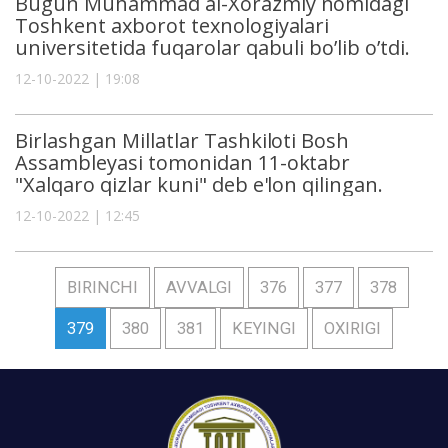
Bugun Muhammad al-Xorazmiy nomidagi
Toshkent axborot texnologiyalari
universitetida fuqarolar qabuli bo’lib o’tdi.
12-10-2022 | 19:08
Birlashgan Millatlar Tashkiloti Bosh
Assambleyasi tomonidan 11-oktabr
"Xalqaro qizlar kuni" deb e'lon qilingan.
12-10-2022 | 12:45
BIRINCHI
AVVALGI
376
377
378
379
380
381
KEYINGI
OXIRIGI