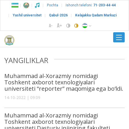
Pochta
Ishonch telefoni:
71-203-44-44
Yashil universitet
Qabul-2026
Kelajakka Qadam Markazi
YANGILIKLAR
Muhammad al-Xorazmiy nomidagi
Toshkent axborot texnologiyalari
universiteti “reporter” maqomiga ega bo‘ldi.
14-10-2022 | 09:09
Muhammad al-Xorazmiy nomidagi
Toshkent axborot texnologiyalari
universiteti Dasturiy injiniring fakulteti,