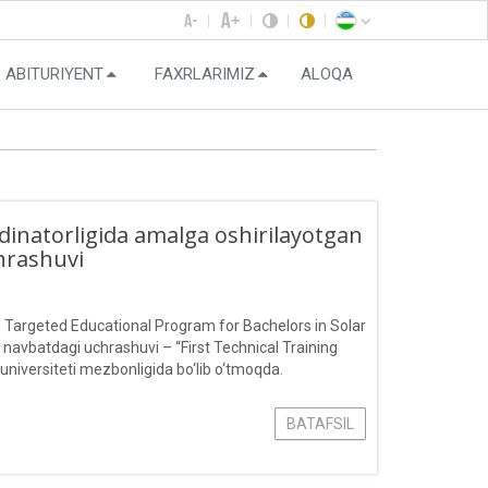
ABITURIYENT
FAXRLARIMIZ
ALOQA
natorligida amalga oshirilayotgan
hrashuvi
 Targeted Educational Program for Bachelors in Solar
 navbatdagi uchrashuvi – “First Technical Training
 universiteti mezbonligida bo‘lib o‘tmoqda.
BATAFSIL