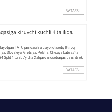
BATAFSIL
iga kiruvchi kuchli 4 talikda.
layotgan TATU jamoasi Evrosiyo iqtisodiy Ittifoqi
ya, Slovakiya, Gretsiya, Polsha, Chexiya kabi 27 ta
24 Split 1 turi bo'yicha Xalqaro musobaqasida ishtirok
BATAFSIL