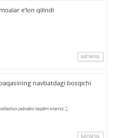
moalar e’lon qilindi
BATAFSIL
aqasining navbatdagi bosqichi
bellashuv jadvalini taqdim etamiz 👆
BATAFSIL