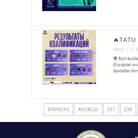
🔥TATU H
Menu | 21-0
🌍 Ayni kunla
(Eurasian eco
davlatlar te
etib kelmoqd
BIRINCHI
AVVALGI
237
238