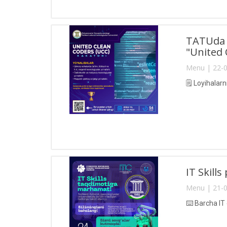
TATUda 2
"United 
Menu | 22-0
🗒 Loyihalarn
IT Skill
Menu | 21-0
⌨️ Barcha IT 