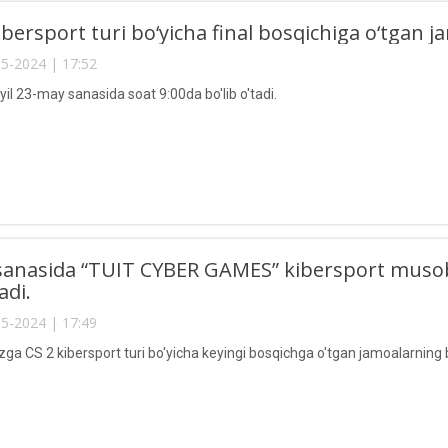
ibersport turi bo‘yicha final bosqichiga o‘tgan ja
5-2024 | 17:52
yil 23-may sanasida soat 9:00da bo'lib o'tadi.
sanasida “TUIT CYBER GAMES” kibersport musob
adi.
5-2024 | 17:49
izga CS 2 kibersport turi bo'yicha keyingi bosqichga o'tgan jamoalarning 