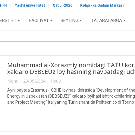
4-44
Yashil universitet
Qabul-2026
Kelajakka Qadam Markazi
ERSITET
FAOLIYAT
REYTING
TALABALARGA
Muhammad al-Xorazmiy nomidagi TATU kordi
xalqaro DEBSEUz loyihasining navbatdagi uc
Menu | 23-05-2024 | 10:08
Ayni paytda Erasmus+ CBHE loyihasi doirasida “Development of the
Energy in Uzbekistan (DEBSEUZ)” xalqaro loyihasi ishtirokchilarining
and Project Meeting” Italiyaning Turin shahrida Politecnico di Torino