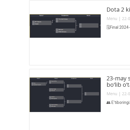
Dota 2 k
Menu | 22-0
🗓Final 2024-
23-may 
bo‘lib o‘t
Menu | 22-0
👥 E'tiboring