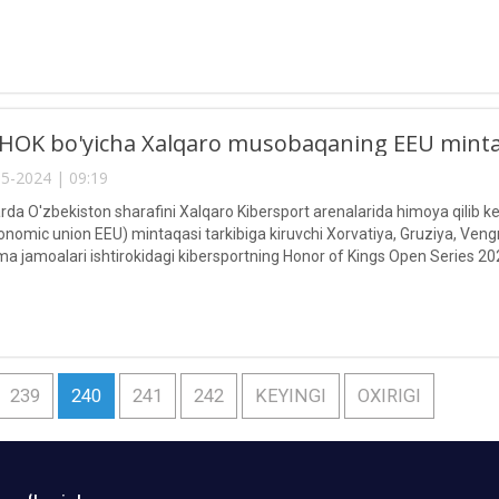
OK bo'yicha Xalqaro musobaqaning EEU mintaqas
5-2024 | 09:19
rda O'zbekiston sharafini Xalqaro Kibersport arenalarida himoya qilib ke
nomic union EEU) mintaqasi tarkibiga kiruvchi Xorvatiya, Gruziya, Vengri
rma jamoalari ishtirokidagi kibersportning Honor of Kings Open Series 20
a.
239
240
241
242
KEYINGI
OXIRIGI