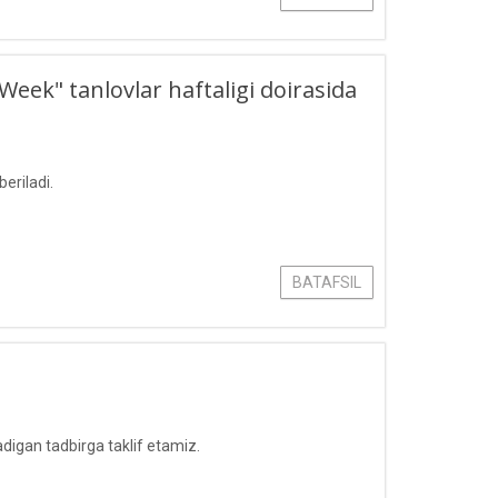
eek" tanlovlar haftaligi doirasida
eriladi.
BATAFSIL
adigan tadbirga taklif etamiz.