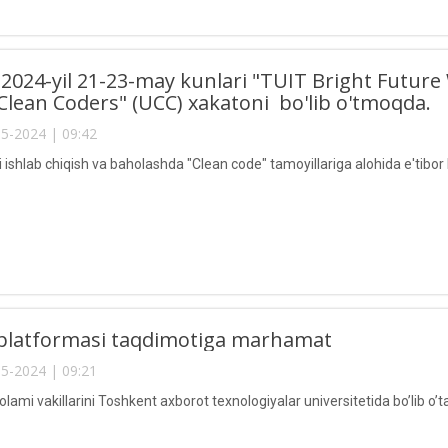
024-yil 21-23-may kunlari "TUIT Bright Future W
Clean Coders" (UCC) xakatoni bo'lib o'tmoqda.
5-2024 | 09:42
i ishlab chiqish va baholashda "Clean code" tamoyillariga alohida e'tibor b
s platformasi taqdimotiga marhamat
5-2024 | 09:21
olami vakillarini Toshkent axborot texnologiyalar universitetida bo’lib o’t