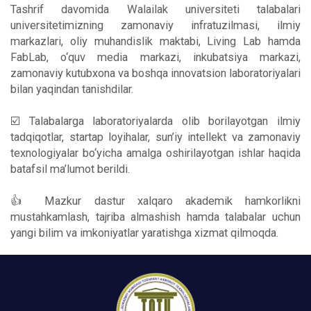
Tashrif davomida Walailak universiteti talabalari
universitetimizning zamonaviy infratuzilmasi, ilmiy
markazlari, oliy muhandislik maktabi, Living Lab hamda
FabLab, o‘quv media markazi, inkubatsiya markazi,
zamonaviy kutubxona va boshqa innovatsion laboratoriyalari
bilan yaqindan tanishdilar.
☑️ Talabalarga laboratoriyalarda olib borilayotgan ilmiy
tadqiqotlar, startap loyihalar, sun’iy intellekt va zamonaviy
texnologiyalar bo‘yicha amalga oshirilayotgan ishlar haqida
batafsil ma’lumot berildi.
👍 Mazkur dastur xalqaro akademik hamkorlikni
mustahkamlash, tajriba almashish hamda talabalar uchun
yangi bilim va imkoniyatlar yaratishga xizmat qilmoqda.