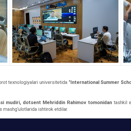
t texnologiyalari universitetida
"International Summer Scho
asi mudiri, dotsent Mehriddin Rahimov tomonidan
tashkil e
rs mashg‘ulotlarida ishtirok etdilar.