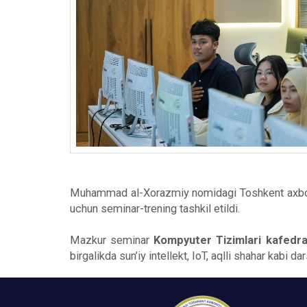
Muhammad al-Xorazmiy nomidagi Toshkent axboro
uchun seminar-trening tashkil etildi.
Mazkur seminar
Kompyuter Tizimlari kafedr
birgalikda sun’iy intellekt, IoT, aqlli shahar kabi da