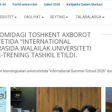
4-44
Yashil universitet
Qabul-2026
Kelajakka Qadam Markazi
ERSITET
FAOLIYAT
REYTING
TALABALARGA
OMIDAGI TOSHKENT AXBOROT
TETIDA "INTERNATIONAL
ASIDA WALAILAK UNIVERSITETI
TRENING TASHKIL ETILDI.
nologiyalari universitetida "International Summer School 2026" doiras