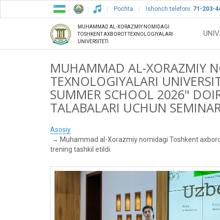
Pochta
Ishonch telefoni:
71-203-4
MUHAMMAD AL-XORAZMIY NOMIDAGI
UNIV
TOSHKENT AXBOROT TEXNOLOGIYALARI
UNIVERSITETI
MUHAMMAD AL-XORAZMIY N
TEXNOLOGIYALARI UNIVERSI
SUMMER SCHOOL 2026" DOIR
TALABALARI UCHUN SEMINAR-
Asosiy
Muhammad al-Xorazmiy nomidagi Toshkent axborot tex
trening tashkil etildi.