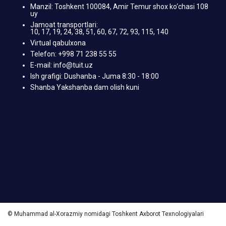
Manzil: Toshkent 100084, Amir Temur shox ko‘chasi 108
uy
Jamoat transportlari:
10, 17, 19, 24, 38, 51, 60, 67, 72, 93, 115, 140
Virtual qabulxona
Telefon: +998 71 238 55 55
E-mail: info@tuit.uz
Ish grafigi: Dushanba - Juma 8:30 - 18:00
Shanba Yakshanba dam olish kuni
© Muhammad al-Xorazmiy nomidagi Toshkent Axborot Texnologiyalari