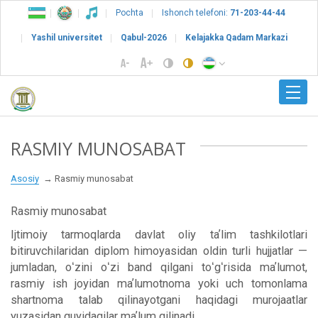
Pochta
Ishonch telefoni:
71-203-44-44
Yashil universitet
Qabul-2026
Kelajakka Qadam Markazi
RASMIY MUNOSABAT
Asosiy
Rasmiy munosabat
Rasmiy munosabat
Ijtimoiy tarmoqlarda davlat oliy taʼlim tashkilotlari
bitiruvchilaridan diplom himoyasidan oldin turli hujjatlar —
jumladan, oʻzini oʻzi band qilgani toʻgʻrisida maʼlumot,
rasmiy ish joyidan maʼlumotnoma yoki uch tomonlama
shartnoma talab qilinayotgani haqidagi murojaatlar
yuzasidan quyidagilar maʼlum qilinadi.