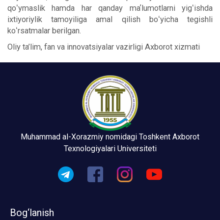
qoʻymaslik hamda har qanday maʼlumotlarni yigʻishda
ixtiyoriylik tamoyiliga amal qilish boʻyicha tegishli
koʻrsatmalar berilgan.
Oliy ta’lim, fan va innovatsiyalar vazirligi Axborot xizmati
Muhammad al-Xorazmiy nomidagi Toshkent Axborot
Texnologiyalari Universiteti
Bog‘lanish