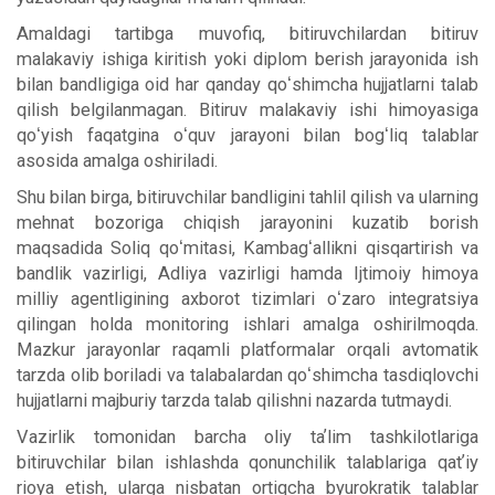
Amaldagi tartibga muvofiq, bitiruvchilardan bitiruv
malakaviy ishiga kiritish yoki diplom berish jarayonida ish
bilan bandligiga oid har qanday qoʻshimcha hujjatlarni talab
qilish belgilanmagan. Bitiruv malakaviy ishi himoyasiga
qoʻyish faqatgina oʻquv jarayoni bilan bogʻliq talablar
asosida amalga oshiriladi.
Shu bilan birga, bitiruvchilar bandligini tahlil qilish va ularning
mehnat bozoriga chiqish jarayonini kuzatib borish
maqsadida Soliq qoʻmitasi, Kambagʻallikni qisqartirish va
bandlik vazirligi, Adliya vazirligi hamda Ijtimoiy himoya
milliy agentligining axborot tizimlari oʻzaro integratsiya
qilingan holda monitoring ishlari amalga oshirilmoqda.
Mazkur jarayonlar raqamli platformalar orqali avtomatik
tarzda olib boriladi va talabalardan qoʻshimcha tasdiqlovchi
hujjatlarni majburiy tarzda talab qilishni nazarda tutmaydi.
Vazirlik tomonidan barcha oliy taʼlim tashkilotlariga
bitiruvchilar bilan ishlashda qonunchilik talablariga qatʼiy
rioya etish, ularga nisbatan ortiqcha byurokratik talablar