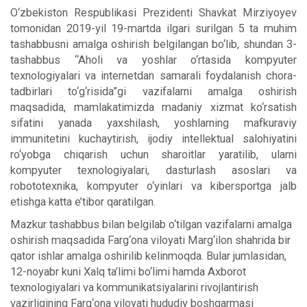
O‘zbekiston Respublikasi Prezidenti Shavkat Mirziyoyev
tomonidan 2019-yil 19-martda ilgari surilgan 5 ta muhim
tashabbusni amalga oshirish belgilangan bo‘lib, shundan 3-
tashabbus “Aholi va yoshlar o‘rtasida kompyuter
texnologiyalari va internetdan samarali foydalanish chora-
tadbirlari to‘g‘risida”gi vazifalarni amalga oshirish
maqsadida, mamlakatimizda madaniy xizmat ko‘rsatish
sifatini yanada yaxshilash, yoshlarning mafkuraviy
immunitetini kuchaytirish, ijodiy intellektual salohiyatini
ro‘yobga chiqarish uchun sharoitlar yaratilib, ularni
kompyuter texnologiyalari, dasturlash asoslari va
robototexnika, kompyuter o‘yinlari va kibersportga jalb
etishga katta e’tibor qaratilgan.
Mazkur tashabbus bilan belgilab o‘tilgan vazifalarni amalga
oshirish maqsadida Farg‘ona viloyati Marg‘ilon shahrida bir
qator ishlar amalga oshirilib kelinmoqda. Bular jumlasidan,
12-noyabr kuni Xalq ta’limi bo‘limi hamda Axborot
texnologiyalari va kommunikatsiyalarini rivojlantirish
vazirligining Farg‘ona viloyati hududiy boshqarmasi