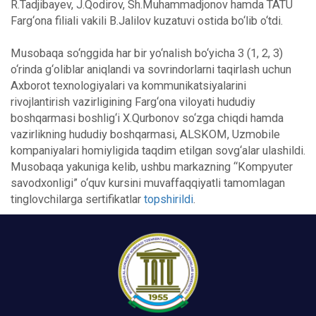
R.Tadjibayev, J.Qodirov, Sh.Muhammadjonov hamda TATU
Farg‘ona filiali vakili B.Jalilov kuzatuvi ostida bo‘lib o‘tdi.
Musobaqa so‘nggida har bir yo‘nalish bo‘yicha 3 (1, 2, 3)
o‘rinda g‘oliblar aniqlandi va sovrindorlarni taqirlash uchun
Axborot texnologiyalari va kommunikatsiyalarini
rivojlantirish vazirligining Farg‘ona viloyati hududiy
boshqarmasi boshlig‘i X.Qurbonov so‘zga chiqdi hamda
vazirlikning hududiy boshqarmasi, ALSKOM, Uzmobile
kompaniyalari homiyligida taqdim etilgan sovg‘alar ulashildi.
Musobaqa yakuniga kelib, ushbu markazning “Kompyuter
savodxonligi” o‘quv kursini muvaffaqqiyatli tamomlagan
tinglovchilarga sertifikatlar
topshirildi
.