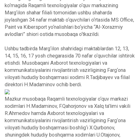
ko‘magida Raqamli texnologiyalar o‘quv markazining
Marg‘ilon shahar filiali tomonidan ushbu shaharda
joylashgan 34 nafar maktab o‘quvchilari o‘rtasida MS Office,
Paint va Kibersport yo‘nalishlari bo‘yicha “Al-Xorazmiy
avlodlari” shiori ostida musobaqa o‘tkazildi.
Ushbu tadbirda Marg‘ilon shahridagi maktablardan 12, 13,
14, 15, 16, 17 yosh chegarasida 70 nafar o‘quvchilar ishtirok
etishdi. Musobaqani Axborot texnologiyalari va
kommunikatsiyalarini rivojlantirish vazirligining Farg‘ona
viloyati hududiy boshqarmasi xodimi R.Tadjibayev va filial
direktori H.Madaminov ochib berdi.
Mazkur musobaqa Raqamli texnologiyalar o‘quv markazi
xodimlari H.Madaminov, F.Qahorjonov va Xalq ta’limi vakili
R.Ahmedov hamda Axborot texnologiyalari va
kommunikatsiyalarini rivojlantirish vazirligining Farg‘ona
viloyati hududiy boshqarmasi boshlig‘i X.Qurbonov,
shuningdek hududiy boshqarma xodimlari U.Otajonov,