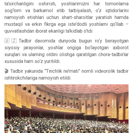
ta’sirchanligini oshirish, yoshlarimizni har tomonlama
sog‘lom va barkamol etib tarbiyalash, o‘z iqtidorlarini
namoyish etishlari uchun shart-sharoitlar yaratish hamda
mustaqil va erkin fikrga ega iste’dodli yoshlarni qo‘llab –
quvvatlashdan iborat ekanligi ta’kidlab o‘tdi.
🇺🇿Tadbir davomida dunyoda bugun ro‘y berayotgan
siyosiy jarayonlar, yoshlar ongiga bo‘layotgan axborot
xurujlari va ularning oldini olishga qaratilgan chora-tadbirlar
xususida ham so‘z yuritildi.
🎬 Tadbir yakunida “Tinchlik ne’mati” nomli videorolik tadbir
ishtirokchilariga namoyish etildi.