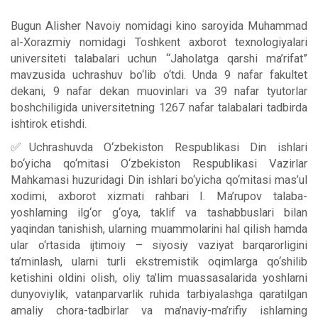
Bugun Alisher Navoiy nomidagi kino saroyida Muhammad
al-Xorazmiy nomidagi Toshkent axborot texnologiyalari
universiteti talabalari uchun “Jaholatga qarshi ma’rifat”
mavzusida uchrashuv bo‘lib o‘tdi. Unda 9 nafar fakultet
dekani, 9 nafar dekan muovinlari va 39 nafar tyutorlar
boshchiligida universitetning 1267 nafar talabalari tadbirda
ishtirok etishdi.
✅Uchrashuvda O‘zbekiston Respublikasi Din ishlari
bo‘yicha qo‘mitasi O‘zbekiston Respublikasi Vazirlar
Mahkamasi huzuridagi Din ishlari bo‘yicha qo‘mitasi mas’ul
xodimi, axborot xizmati rahbari I. Ma’rupov talaba-
yoshlarning ilg‘or g‘oya, taklif va tashabbuslari bilan
yaqindan tanishish, ularning muammolarini hal qilish hamda
ular o‘rtasida ijtimoiy – siyosiy vaziyat barqarorligini
ta’minlash, ularni turli ekstremistik oqimlarga qo‘shilib
ketishini oldini olish, oliy ta’lim muassasalarida yoshlarni
dunyoviylik, vatanparvarlik ruhida tarbiyalashga qaratilgan
amaliy chora-tadbirlar va ma’naviy-ma’rifiy ishlarning