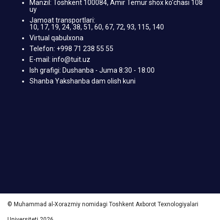
Manzil: Toshkent 100084, Amir Temur shox ko‘chasi 108
uy
Jamoat transportlari:
10, 17, 19, 24, 38, 51, 60, 67, 72, 93, 115, 140
Virtual qabulxona
Telefon: +998 71 238 55 55
E-mail: info@tuit.uz
Ish grafigi: Dushanba - Juma 8:30 - 18:00
Shanba Yakshanba dam olish kuni
© Muhammad al-Xorazmiy nomidagi Toshkent Axborot Texnologiyalari
Universiteti 2026