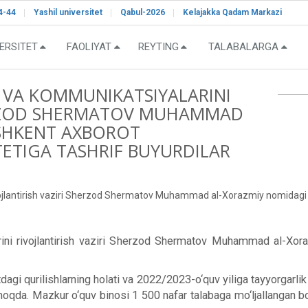
4-44
Yashil universitet
Qabul-2026
Kelajakka Qadam Markazi
ERSITET
FAOLIYAT
REYTING
TALABALARGA
 VA KOMMUNIKATSIYALARINI
HERZOD SHERMATOV MUHAMMAD
SHKENT AXBOROT
TETIGA TASHRIF BUYURDILAR
vojlantirish vaziri Sherzod Shermatov Muhammad al-Xorazmiy nomidagi To
ini rivojlantirish vaziri Sherzod Shermatov Muhammad al-Xor
i qurilishlarning holati va 2022/2023-o‘quv yiliga tayyorgarlik hol
oqda. Mazkur o‘quv binosi 1 500 nafar talabaga mo‘ljallangan bo‘l