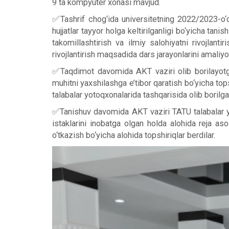
9 ta kompyuter xonasi mavjud.
✅Tashrif chog‘ida universitetning 2022/2023-o‘quv 
hujjatlar tayyor holga keltirilganligi bo‘yicha ta
takomillashtirish va ilmiy salohiyatni rivojlant
rivojlantirish maqsadida dars jarayonlarini amaliyot 
✅Taqdimot davomida AKT vaziri olib borilayotgan i
muhitni yaxshilashga e’tibor qaratish bo‘yicha top
talabalar yotoqxonalarida tashqarisida olib borilgan 
✅Tanishuv davomida AKT vaziri TATU talabalar yot
istaklarini inobatga olgan holda alohida reja as
o‘tkazish bo‘yicha alohida topshiriqlar berdilar.