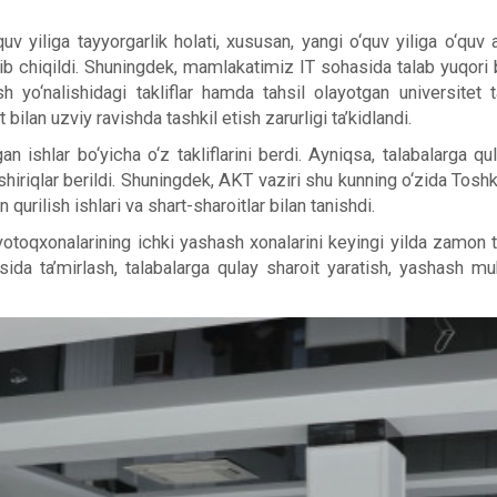
yiliga tayyorgarlik holati, xususan, yangi o‘quv yiliga o‘quv au
nishib chiqildi. Shuningdek, mamlakatimiz IT sohasida talab yuqori 
irish yo‘nalishidagi takliflar hamda tahsil olayotgan universite
bilan uzviy ravishda tashkil etish zarurligi ta’kidlandi.
shlar bo‘yicha o‘z takliflarini berdi. Ayniqsa, talabalarga qulay
shiriqlar berildi. Shuningdek, AKT vaziri shu kunning o‘zida Toshk
qurilish ishlari va shart-sharoitlar bilan tanishdi.
oqxonalarining ichki yashash xonalarini keyingi yilda zamon ta
osida ta’mirlash, talabalarga qulay sharoit yaratish, yashash mu