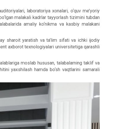
ditoriyalari, laboratoriya xonalari, o‘quv me’yoriy
bo‘lgan malakali kadrlar tayyorlash tizimini tubdan
t talabalarida amaliy ko‘nikma va kasbiy malakani
 sharoit yaratish va ta’lim sifati va ichki ijodiy
ent axborot texnologiyalari universitetiga qarashli
lablariga moslab hususan, talabalarning taklif va
hitini yaxshilash hamda bo‘sh vaqtlarini samarali