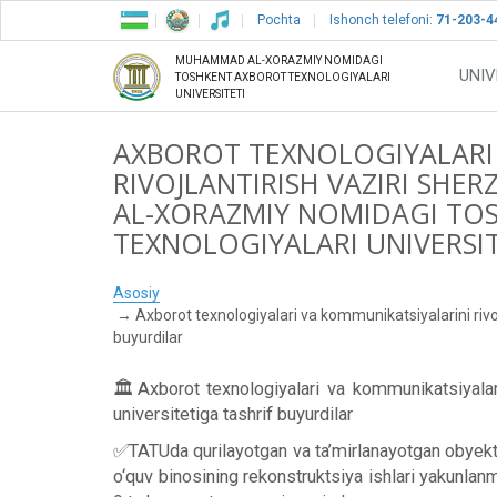
Pochta
Ishonch telefoni:
71-203-4
MUHAMMAD AL-XORAZMIY NOMIDAGI
UNIV
TOSHKENT AXBOROT TEXNOLOGIYALARI
UNIVERSITETI
AXBOROT TEXNOLOGIYALARI
RIVOJLANTIRISH VAZIRI S
AL-XORAZMIY NOMIDAGI TO
TEXNOLOGIYALARI UNIVERSI
Asosiy
Axborot texnologiyalari va kommunikatsiyalarini ri
buyurdilar
🏛Axborot texnologiyalari va kommunikatsiyalar
universitetiga tashrif buyurdilar
✅TATUda qurilayotgan va ta’mirlanayotgan obyektdag
o‘quv binosining rekonstruktsiya ishlari yakunlanm