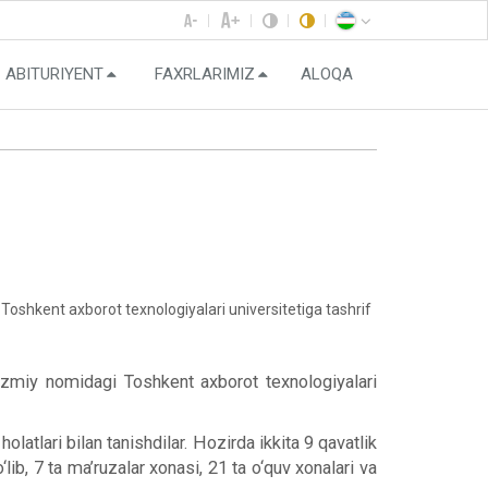
ABITURIYENT
FAXRLARIMIZ
ALOQA
shkent axborot texnologiyalari universitetiga tashrif
azmiy nomidagi Toshkent axborot texnologiyalari
atlari bilan tanishdilar. Hozirda ikkita 9 qavatlik
ib, 7 ta ma’ruzalar xonasi, 21 ta o‘quv xonalari va