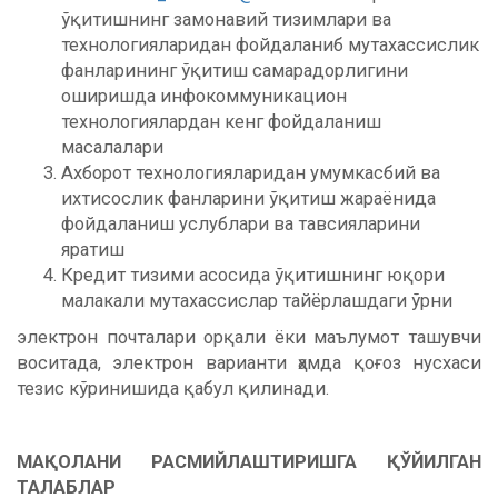
ўқитишнинг замонавий тизимлари ва
технологияларидан фойдаланиб мутахассислик
фанларининг ўқитиш самарадорлигини
оширишда инфокоммуникацион
технологиялардан кенг фойдаланиш
масалалари
Ахборот технологияларидан умумкасбий ва
ихтисослик фанларини ўқитиш жараёнида
фойдаланиш услублари ва тавсияларини
яратиш
Кредит тизими асосида ўқитишнинг юқори
малакали мутахассислар тайёрлашдаги ўрни
электрон почталари орқали ёки маълумот ташувчи
воситада, электрон варианти ҳамда қоғоз нусхаси
тезис кўринишида қабул қилинади.
МАҚОЛАНИ РАСМИЙЛАШТИРИШГА ҚЎЙИЛГАН
ТАЛАБЛАР