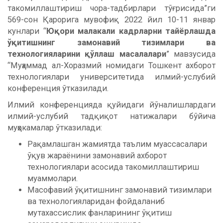
такомиллаштириш чора-тадбирлари тўғрисида”ги
569-сон Қарорига мувофиқ 2022 йил 10-11 январ
кунлари “
Юқори малакали кадрларни тайёрлашда
ўқитишнинг замонавий тизимлари ва
технологияларини қўллаш масалалари
” мавзусида
“Муҳаммад ал-Хоразмий номидаги Тошкент ахборот
технологиялари университетида илмий-услубий
конференция ўтказилади.
Илмий конференцияда қуйидаги йўналишлардаги
илмий-услубий тадқиқот натижалари бўйича
муҳокамалар ўтказилади:
Рақамлашган жамиятда таълим муассасалари
ўқув жараёнини замонавий ахборот
технологиялари асосида такомиллаштириш
муаммолари.
Масофавий ўқитишнинг замонавий тизимлари
ва технологияларидан фойдаланиб
мутахассислик фанларининг ўқитиш