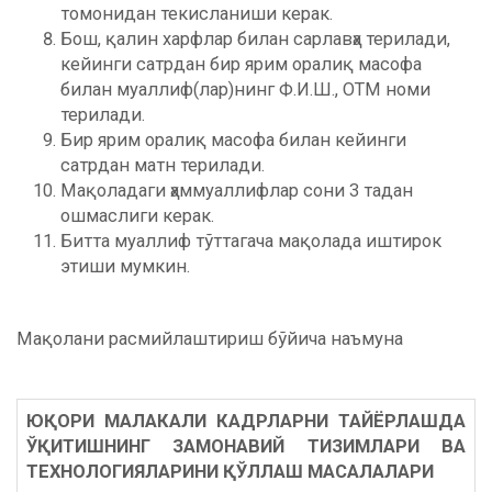
томонидан текисланиши керак.
Бош, қалин харфлар билан сарлавҳа терилади,
кейинги сатрдан бир ярим оралиқ масофа
билан муаллиф(лар)нинг Ф.И.Ш., ОТМ номи
терилади.
Бир ярим оралиқ масофа билан кейинги
сатрдан матн терилади.
Мақоладаги ҳаммуаллифлар сони 3 тадан
ошмаслиги керак.
Битта муаллиф тўттагача мақолада иштирок
этиши мумкин.
Мақолани расмийлаштириш бўйича наъмуна
ЮҚОРИ МАЛАКАЛИ КАДРЛАРНИ ТАЙЁРЛАШДА
ЎҚИТИШНИНГ ЗАМОНАВИЙ ТИЗИМЛАРИ ВА
ТЕХНОЛОГИЯЛАРИНИ ҚЎЛЛАШ МАСАЛАЛАРИ