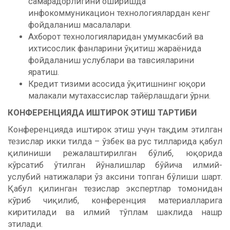
самарадорлигини оширишда
инфокоммуникацион технологиялардан кенг
фойдаланиш масалалари.
Ахборот технологияларидан умумкасбий ва
ихтисослик фанларини ўқитиш жараёнида
фойдаланиш услублари ва тавсияларини
яратиш.
Кредит тизими асосида ўқитишнинг юқори
малакали мутахассислар тайёрлашдаги ўрни.
КОНФЕРЕНЦИЯДА ИШТИРОК ЭТИШ ТАРТИБИ
Конференцияда иштирок этиш учун тақдим этилган
тезислар икки тилда – ўзбек ва рус тилларида қабул
қилиниши режалаштирилган бўлиб, юқорида
кўрсатиб ўтилган йўналишлар бўйича илмий-
услубий натижалари ўз аксини топган бўлиши шарт.
Қабул қилинган тезислар экспертлар томонидан
кўриб чиқилиб, конференция материалларига
киритилади ва илмий тўплам шаклида нашр
этилади.