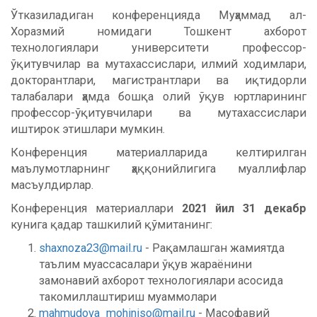
Ўтказиладиган конференцияда Муҳаммад ал-
Хоразмий номидаги Тошкент ахборот
технологиялари университети профессор-
ўқитувчилар ва мутахассислари, илмий ходимлари,
докторантлари, магистрантлари ва иқтидорли
талабалари ҳамда бошқа олий ўқув юртларининг
профессор-ўқитувчилари ва мутахассислари
иштирок этишлари мумкин.
Конференция материалларида келтирилган
маълумотларнинг ҳаққонийлигига муаллифлар
масъулдирлар.
Конференция материаллари
2021 йил 3
1
декабр
кунига қадар ташкилий қўмитанинг:
shaxnoza23@mail.ru
- Рақамлашган жамиятда
таълим муассасалари ўқув жараёнини
замонавий ахборот технологиялари асосида
такомиллаштириш муаммолари
mahmudova_mohiniso@mail.ru
- Масофавий