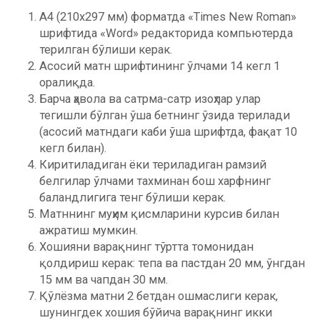
А4 (210x297 мм) форматда «Times New Roman»
шрифтида «Word» редакторида компьютерда
терилган бўлиши керак.
Асосий матн шрифтининг ўлчами 14 кегл 1
оралиқда.
Барча ҳавола ва сатрма-сатр изоҳлар улар
тегишли бўлган ўша бетнинг ўзида терилади
(асосий матндаги каби ўша шрифтда, фақат 10
кегл билан).
Киритиладиган ёки териладиган рамзий
белгилар ўлчами тахминан бош харфнинг
баландлигига тенг бўлиши керак.
Матннинг муҳим қисмларини курсив билан
ажратиш мумкин.
Хошияни варақнинг тўртта томонидан
қолдириш керак: тепа ва пастдан 20 мм, ўнгдан
15 мм ва чапдан 30 мм.
Қўлёзма матни 2 бетдан ошмаслиги керак,
шунингдек хошия бўйича варақнинг икки