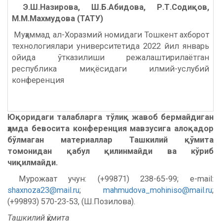
Э.Ш.Назирова, Ш.Б.Абидова, Р.Т.Содиқов,
М.М.Махмудова (ТАТУ)
Муҳаммад ал-Хоразмий номидаги Тошкент ахборот
технологиялари университетида 2022 йил январь
ойида ўтказилиши режалаштирилаётган
республика миқёсидаги илмий-услубий
конференция
Юқоридаги талабларга тўлиқ жавоб бермайдиган
ҳамда бевосита конференция мавзусига алоқадор
бўлмаган материаллар Ташкилий қўмита
томонидан қабул қилинмайди ва кўриб
чиқилмайди.
Мурожаат учун: (+99871) 238-65-99; e-mail:
shaxnoza23@mail.ru
;
mahmudova_mohiniso@mail.ru
;
(+99893) 570-23-53, (Ш.Позилова).
Ташкилий қўмита