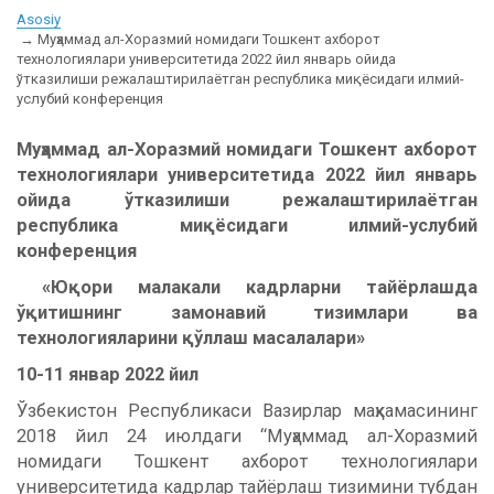
Asosiy
Муҳаммад ал-Хоразмий номидаги Тошкент ахборот
технологиялари университетида 2022 йил январь ойида
ўтказилиши режалаштирилаётган республика миқёсидаги илмий-
услубий конференция
Муҳаммад ал-Хоразмий номидаги Тошкент ахборот
технологиялари университетида 202
2
йил январь
ойида ўтказилиши режалаштирилаётган
республика миқёсидаги
илмий-услубий
конференция
«
Юқори малакали кадрларни тайёрлашда
ўқитишнинг замонавий тизимлари ва
технологияларини қўллаш масалалари
»
10
-
11
январ 2022 йил
Ўзбекистон Республикаси Вазирлар маҳкамасининг
2018 йил 24 июлдаги “Муҳаммад ал-Хоразмий
номидаги Тошкент ахборот технологиялари
университетида кадрлар тайёрлаш тизимини тубдан