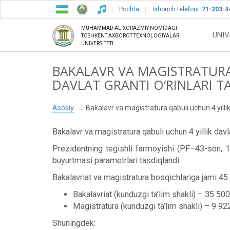
Pochta
Ishonch telefoni:
71-203-4
MUHAMMAD AL-XORAZMIY NOMIDAGI
UNIV
TOSHKENT AXBOROT TEXNOLOGIYALARI
UNIVERSITETI
BAKALAVR VA MAGISTRATURA
DAVLAT GRANTI O‘RINLARI T
Asosiy
Bakalavr va magistratura qabuli uchun 4 yillik 
Bakalavr va magistratura qabuli uchun 4 yillik davlat
Prezidentning tegishli farmoyishi (PF–43-son, 18.
buyurtmasi parametrlari tasdiqlandi.
Bakalavriat va magistratura bosqichlariga jami 45 42
Bakalavriat (kunduzgi ta’lim shakli) – 35 500
Magistratura (kunduzgi ta’lim shakli) – 9 922
Shuningdek: