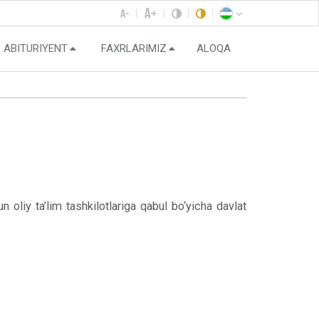
ABITURIYENT
FAXRLARIMIZ
ALOQA
 oliy ta’lim tashkilotlariga qabul bo‘yicha davlat