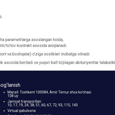
i.
cha parametrlarga asoslangan holda,
anti/to‘lov-kontrakt asosida aniqlanadi.
port va boshqalar) o‘ziga xosliklari inobatga olinadi.
ik asosida beriladi va yuqori ball to‘plagan abituriyentlar talabalik
og‘lanish
Manzil: Toshkent 100084, Amir Temur shox ko‘chasi
108 uy
Jamoat transportlari:
10, 17, 19, 24, 38, 51, 60, 67, 72, 93, 115, 140
Virtual qabulxona