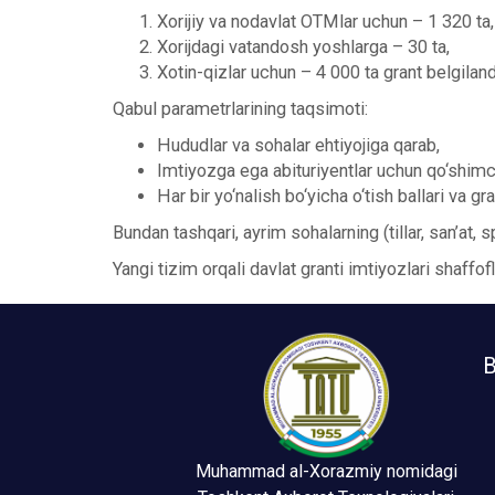
Xorijiy va nodavlat OTMlar uchun – 1 320 ta,
Xorijdagi vatandosh yoshlarga – 30 ta,
Xotin-qizlar uchun – 4 000 ta grant belgiland
Qabul parametrlarining taqsimoti:
Hududlar va sohalar ehtiyojiga qarab,
Imtiyozga ega abituriyentlar uchun qo‘shim
Har bir yo‘nalish bo‘yicha o‘tish ballari va gr
Bundan tashqari, ayrim sohalarning (tillar, san’at, s
Yangi tizim orqali davlat granti imtiyozlari shaffofl
B
Muhammad al-Xorazmiy nomidagi