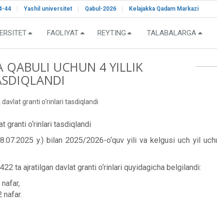
4-44
Yashil universitet
Qabul-2026
Kelajakka Qadam Markazi
ERSITET
FAOLIYAT
REYTING
TALABALARGA
 QABULI UCHUN 4 YILLIK
ASDIQLANDI
davlat granti o‘rinlari tasdiqlandi
 granti o‘rinlari tasdiqlandi
07.2025 y.) bilan 2025/2026-o‘quv yili va kelgusi uch yil uchun
2 ta ajratilgan davlat granti o‘rinlari quyidagicha belgilandi:
 nafar,
 nafar.