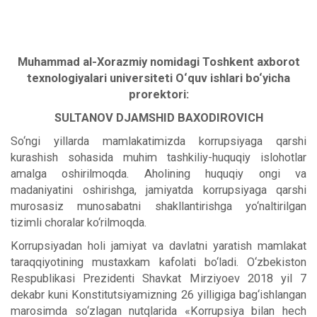
Muhammad al-Xorazmiy nomidagi Toshkent axborot
texnologiyalari universiteti
O‘quv ishlari
bo‘yicha
prorektori:
SULTANOV DJAMSHID BAXODIROVICH
So‘ngi yillarda mamlakatimizda korrupsiyaga qarshi
kurashish sohasida muhim tashkiliy-huquqiy islohotlar
amalga oshirilmoqda. Aholining huquqiy ongi va
madaniyatini oshirishga, jamiyatda korrupsiyaga qarshi
murosasiz munosabatni shakllantirishga yo‘naltirilgan
tizimli choralar ko‘rilmoqda.
Korrupsiyadan holi jamiyat va davlatni yaratish mamlakat
taraqqiyotining mustaxkam kafolati bo‘ladi. O‘zbekiston
Respublikasi Prezidenti Shavkat Mirziyoev 2018 yil 7
dekabr kuni Konstitutsiyamizning 26 yilligiga bag‘ishlangan
marosimda so‘zlagan nutqlarida «Korrupsiya bilan hech