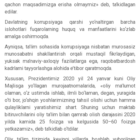
qachon maqsadimizga erisha olmaymiz» deb, ta’kidlagan
edilar.
Davlatning korrupsiyaga qarshi yo‘naltirgan barcha
islohotlari fuqarolarning huquq va manfaatlarini ko‘zlab
amalga oshirmoqda.
Ayniqsa, ta’lim sohasida korrupsiyaga nisbatan murosasiz
munosabatni shakllantirish orqali mustaqil fikrlaydigan,
yuksak ma’naviy-axloqiy fazilatlarga ega, raqobatbardosh
kadrlarni tayyorlashga alohida e’tibor qaratmoqda.
Xususan, Prezidentimiz 2020 yil 24 yanvar kuni Oliy
Majlisga yo‘llagan murojaatnomalarida, «oliy ma’lumot
olaman, o‘z ustimda ishlab, ilmli bo‘laman, degan, yuragida
o‘ti bor, jo‘shqin yoshlarimizning tahsil olishi uchun hamma
qulayliklarni yaratishimiz shart. Shuning uchun maktab
bitiruvchilarini oliy ta’lim bilan qamrab olish darajasini 2020
yilda kamida 25 foizga va kelgusida 50–60 foizga
yetkazamiz», deb ta’kidlab o‘tdilar.
Oliy ta’lim tizimida keyingi yillarda boshlab yuborilgan