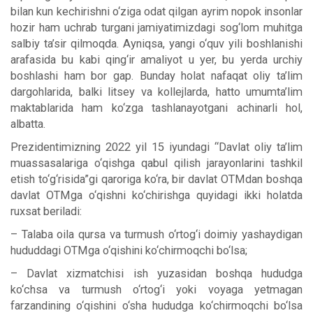
bilan kun kechirishni o‘ziga odat qilgan ayrim nopok insonlar
hozir ham uchrab turgani jamiyatimizdagi sog‘lom muhitga
salbiy ta’sir qilmoqda. Ayniqsa, yangi o‘quv yili boshlanishi
arafasida bu kabi qing‘ir amaliyot u yer, bu yerda urchiy
boshlashi ham bor gap. Bunday holat nafaqat oliy ta’lim
dargohlarida, balki litsey va kollejlarda, hatto umumta’lim
maktablarida ham ko‘zga tashlanayotgani achinarli hol,
albatta.
Prezidentimizning 2022 yil 15 iyundagi “Davlat oliy ta’lim
muassasalariga o‘qishga qabul qilish jarayonlarini tashkil
etish to‘g‘risida”gi qaroriga ko‘ra, bir davlat OTMdan boshqa
davlat OTMga o‘qishni ko‘chirishga quyidagi ikki holatda
ruxsat beriladi:
– Talaba oila qursa va turmush o‘rtog‘i doimiy yashaydigan
hududdagi OTMga o‘qishini ko‘chirmoqchi bo‘lsa;
– Davlat xizmatchisi ish yuzasidan boshqa hududga
ko‘chsa va turmush o‘rtog‘i yoki voyaga yetmagan
farzandining o‘qishini o‘sha hududga ko‘chirmoqchi bo‘lsa