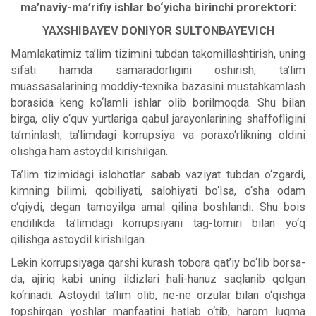
ma’naviy-ma’rifiy ishlar bo‘yicha birinchi prorektori:
YAXSHIBAYEV DONIYOR SULTONBAYEVICH
Mamlakatimiz ta’lim tizimini tubdan takomillashtirish, uning
sifati hamda samaradorligini oshirish, ta’lim
muassasalarining moddiy-texnika bazasini mustahkamlash
borasida keng ko‘lamli ishlar olib borilmoqda. Shu bilan
birga, oliy o‘quv yurtlariga qabul jarayonlarining shaffofligini
ta’minlash, ta’limdagi korrupsiya va poraxo‘rlikning oldini
olishga ham astoydil kirishilgan.
Ta’lim tizimidagi islohotlar sabab vaziyat tubdan o‘zgardi,
kimning bilimi, qobiliyati, salohiyati bo‘lsa, o‘sha odam
o‘qiydi, degan tamoyilga amal qilina boshlandi. Shu bois
endilikda ta’limdagi korrupsiyani tag-tomiri bilan yo‘q
qilishga astoydil kirishilgan.
Lekin korrupsiyaga qarshi kurash tobora qat’iy bo‘lib borsa-
da, ajiriq kabi uning ildizlari hali-hanuz saqlanib qolgan
ko‘rinadi. Astoydil ta’lim olib, ne-ne orzular bilan o‘qishga
topshirgan yoshlar manfaatini hatlab o‘tib, harom luqma