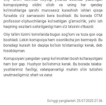
korrupsiyaning oldini olish va uning har qanday
ko‘rinishlariga qarshi murosasiz kurashish ishlari qisqa
fursatda o‘z samarasini bera boshladi. Bu borada OTM
professor-o‘qituvchilariga ko‘rsatilgan g‘amxo‘rlik, ya’ni ish
haqining sezilarli oshirilganligi ham o‘z ta’sirini o‘tkazdi.
Oliy ta’lim tizimi tomirlarida bugun sog‘lom va toza qon oqa
boshladi. Lekin korrupsiya ham osonlikcha jon bermaydi. Bu
boradagi kurash bir daqiqa bo‘lsin to‘xtamasligi kerak, deb
hisoblayman.
Korrupsiyani yangidan-yangi ko‘rinishlari bosh ko‘tarayotgani
ham bor gap. Hushyor bo‘lishimiz kerak. Bu borada talaba-
yoshlarimiz faolligi, vatanparvarligi muhim o‘rin tutishini
unutmasligimiz shart va zarur.
So‘nggi yangilanish: 25.07.2025 21:36