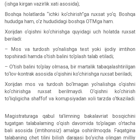
(ishga kirgan vazirlik xati asosida);
Boshqa holatlarda “ichki ko‘chirish”ga ruxsat yo‘q. Boshqa
hududga ham, o‘z hududidagi boshqa OTMga ham.
Xorijdan o‘qishni ko‘chirishga quyidagi uch holatda ruxsat
beriladi:
– Mos va turdosh yo‘nalishga test yoki ijodiy imtihon
topshiradi hamda o‘tish balini to‘plash talab etiladi;
– O‘tish balini to‘play olmasa, bir martalik tabaqalashtirilgan
to‘lov-kontrak asosida o‘qishini ko‘chirishga ruxsat beriladi;
Xorijdan mos va turdosh bo‘lmagan yo‘nalishga o‘qishni
ko‘chirishga ruxsat berilmaydi. O‘qishni ko‘chirish
to‘liqligicha shaffof va korrupsiyadan xoli tarzda o‘tkaziladi.
Magistraturaga qabul ta’limning bakalavriat bosqichini
tugatgan talabalarning o‘qish davomida to‘plagan o‘rtacha
bali asosida (imtihonsiz) amalga oshirilmoqda. Faqatgina
talabaning chet tilini bilish darajasi bo‘yicha olingan milliy