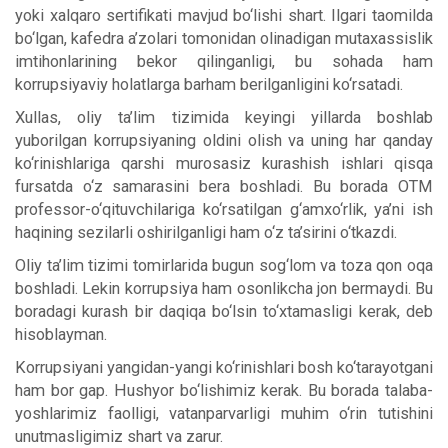
yoki xalqaro sertifikati mavjud bo‘lishi shart. Ilgari taomilda
bo‘lgan, kafedra a’zolari tomonidan olinadigan mutaxassislik
imtihonlarining bekor qilinganligi, bu sohada ham
korrupsiyaviy holatlarga barham berilganligini ko‘rsatadi.
Xullas, oliy ta’lim tizimida keyingi yillarda boshlab
yuborilgan korrupsiyaning oldini olish va uning har qanday
ko‘rinishlariga qarshi murosasiz kurashish ishlari qisqa
fursatda o‘z samarasini bera boshladi. Bu borada OTM
professor-o‘qituvchilariga ko‘rsatilgan g‘amxo‘rlik, ya’ni ish
haqining sezilarli oshirilganligi ham o‘z ta’sirini o‘tkazdi.
Oliy ta’lim tizimi tomirlarida bugun sog‘lom va toza qon oqa
boshladi. Lekin korrupsiya ham osonlikcha jon bermaydi. Bu
boradagi kurash bir daqiqa bo‘lsin to‘xtamasligi kerak, deb
hisoblayman.
Korrupsiyani yangidan-yangi ko‘rinishlari bosh ko‘tarayotgani
ham bor gap. Hushyor bo‘lishimiz kerak. Bu borada talaba-
yoshlarimiz faolligi, vatanparvarligi muhim o‘rin tutishini
unutmasligimiz shart va zarur.