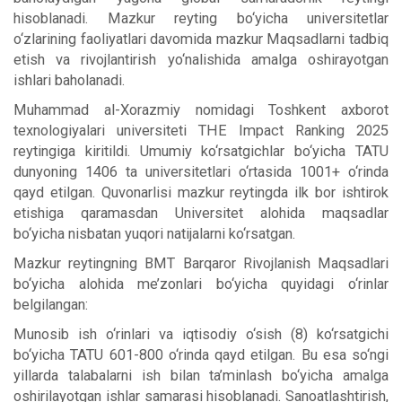
hisoblanadi. Mazkur reyting bo‘yicha universitetlar
o‘zlarining faoliyatlari davomida mazkur Maqsadlarni tadbiq
etish va rivojlantirish yo‘nalishida amalga oshirayotgan
ishlari baholanadi.
Muhammad al-Xorazmiy nomidagi Toshkent axborot
texnologiyalari universiteti THE Impact Ranking 2025
reytingiga kiritildi. Umumiy ko‘rsatgichlar bo‘yicha TATU
dunyoning 1406 ta universitetlari o‘rtasida 1001+ o‘rinda
qayd etilgan. Quvonarlisi mazkur reytingda ilk bor ishtirok
etishiga qaramasdan Universitet alohida maqsadlar
bo‘yicha nisbatan yuqori natijalarni ko‘rsatgan.
Mazkur reytingning BMT Barqaror Rivojlanish Maqsadlari
bo‘yicha alohida me’zonlari bo‘yicha quyidagi o‘rinlar
belgilangan:
Munosib ish o‘rinlari va iqtisodiy o‘sish (8) ko‘rsatgichi
bo‘yicha TATU 601-800 o‘rinda qayd etilgan. Bu esa so‘ngi
yillarda talabalarni ish bilan ta’minlash bo‘yicha amalga
oshirilayotgan ishlar samarasi hisoblanadi. Sanoatlashtirish,