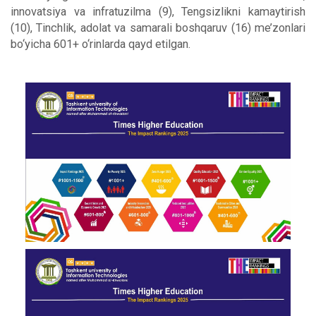
innovatsiya va infratuzilma (9), Tengsizlikni kamaytirish
(10), Tinchlik, adolat va samarali boshqaruv (16) me’zonlari
bo‘yicha 601+ o‘rinlarda qayd etilgan.