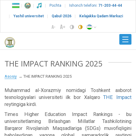
Pochta
Ishonch telefoni:
71-203-44-44
Yashil universitet
Qabul-2026
Kelajakka Qadam Markazi
THE IMPACT RANKING 2025
Asosiy
THE IMPACT RANKING 2025
Muhammad al-Xorazmiy nomidagi Toshkent axborot
texnologiyalari universiteti
ilk bor
Xalqaro
THE Impact
reytingiga kirdi.
Times Higher Education Impact Rankings - bu
universitetlarning Birlashgan Millatlar Tashkilotining
Barqaror Rivojlanish Maqsadlariga (SDGs) muvofiqligini
baholaydigan yagona global samaradorlik reytingi