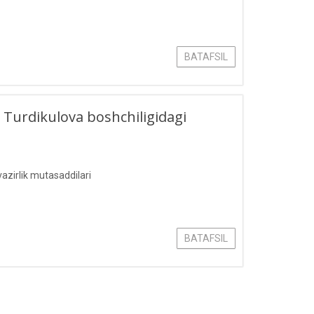
BATAFSIL
lo Turdikulova boshchiligidagi
vazirlik mutasaddilari
BATAFSIL