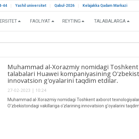
4-44
Yashil universitet
Qabul-2026
Kelajakka Qadam Markazi
ERSITET
FAOLIYAT
REYTING
TALABALARGA
Muhammad al-Xorazmiy nomidagi Toshkent ax
talabalari Huawei kompaniyasining O'zbekisto
innovatsion g'oyalarini taqdim etdilar.
27-02-2023 | 10:24
Muhammad al-Xorazmiy nomidagi Toshkent axborot texnologiyalari 
O'zbekistondagi vakillariga o'zlarining innovatsion g'oyalarini taqdim 