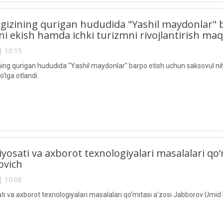
gizining qurigan hududida "Yashil maydonlar" 
ini ekish hamda ichki turizmni rivojlantirish maq
| 10:15
ing qurigan hududida "Yashil maydonlar" barpo etish uchun saksovul nihol
'lga otlandi.
iyosati va axborot texnologiyalari masalalari qo
vich
| 10:06
ati va axborot texnologiyalari masalalari qo‘mitasi aʼzosi Jabborov Um