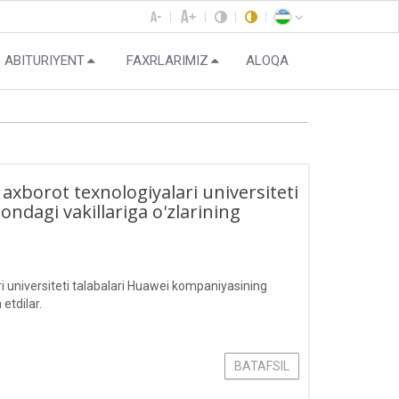
ABITURIYENT
FAXRLARIMIZ
ALOQA
borot texnologiyalari universiteti
ndagi vakillariga o'zlarining
universiteti talabalari Huawei kompaniyasining
etdilar.
BATAFSIL