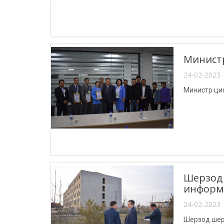
Министр
24-02-2023 
Министр ци
Шерзод 
информа
24-02-2023 
Шерзод шер