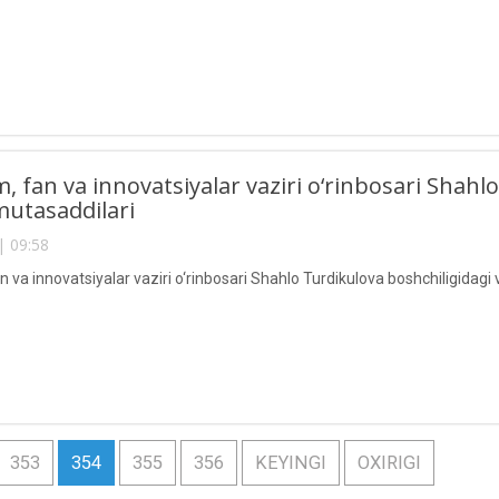
lim, fan va innovatsiyalar vaziri o‘rinbosari Shah
 mutasaddilari
| 09:58
fan va innovatsiyalar vaziri o‘rinbosari Shahlo Turdikulova boshchiligidagi 
353
354
355
356
KEYINGI
OXIRIGI