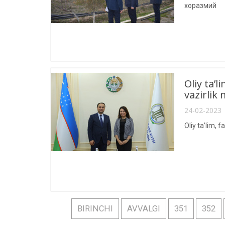
хоразмий
Oliy ta’
vazirlik
24-02-2023 
Oliy ta’lim, 
BIRINCHI
AVVALGI
351
352