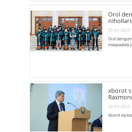
Orol den
nihollar
25-02-2023 
Orol dengizin
maqsadida yo
xborot s
Raxmono
25-02-2023 
xborot siyos