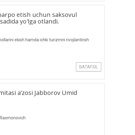
barpo etish uchun saksovul
sadida yo'lga otlandi.
larini ekish hamda ichki turizmni rivojlantirish
BATAFSIL
‘mitasi aʼzosi Jabborov Umid
id Raxmonovich