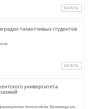
BATAFSIL
градил талантливых студентов
ентов
BATAFSIL
ентского университета
оразмий
формационных технологий им. Мухаммада аль-