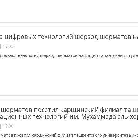
 цифровых технологий шерзод шерматов на
| 10:03
фровых технологий шерзод шерматов наградил талантливых студ
шерматов посетил каршинский филиал ташк
ционных технологий им. Мухаммада аль-х
| 10:00
матов посетил каршинский филиал ташкентского университета ин