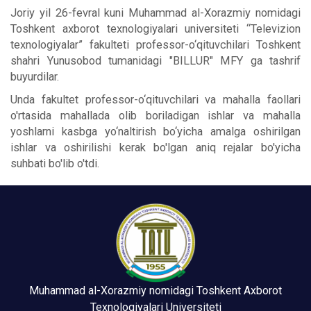
Joriy yil 26-fevral kuni Muhammad al-Xorazmiy nomidagi
Toshkent axborot texnologiyalari universiteti “Televizion
texnologiyalar” fakulteti professor-o‘qituvchilari Toshkent
shahri Yunusobod tumanidagi "BILLUR" MFY ga tashrif
buyurdilar.
Unda fakultet professor-o‘qituvchilari va mahalla faollari
o'rtasida mahallada olib boriladigan ishlar va mahalla
yoshlarni kasbga yo‘naltirish bo‘yicha amalga oshirilgan
ishlar va oshirilishi kerak bo'lgan aniq rejalar bo'yicha
suhbati bo'lib o'tdi.
Muhammad al-Xorazmiy nomidagi Toshkent Axborot
Texnologiyalari Universiteti