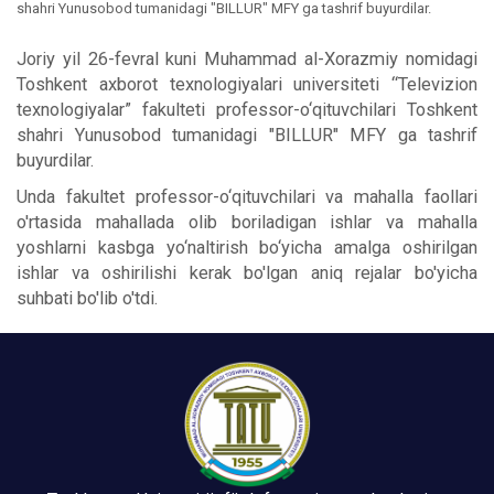
shahri Yunusobod tumanidagi "BILLUR" MFY ga tashrif buyurdilar.
Joriy yil 26-fevral kuni Muhammad al-Xorazmiy nomidagi
Toshkent axborot texnologiyalari universiteti “Televizion
texnologiyalar” fakulteti professor-o‘qituvchilari Toshkent
shahri Yunusobod tumanidagi "BILLUR" MFY ga tashrif
buyurdilar.
Unda fakultet professor-o‘qituvchilari va mahalla faollari
o'rtasida mahallada olib boriladigan ishlar va mahalla
yoshlarni kasbga yo‘naltirish bo‘yicha amalga oshirilgan
ishlar va oshirilishi kerak bo'lgan aniq rejalar bo'yicha
suhbati bo'lib o'tdi.