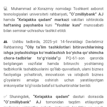
💻 Muhammad al-Xorazmiy nomidagi Toshkent axborot
texnologiyalari universiteti rahbariyati,
“O‘zmilliybank” AJ
hamda
“Kelajakka qadam” markazi
vakillari ishtirokida
haftaning payshanba
kuni
“Yoshlar kuni”
munosabati
bilan seminar-uchrashuv tashkil etildi.
👥 Ushbu tadbirda, 2025-yil 14-fevraldagi Davlatimiz
Rahbarining
“Oliy taʼlim tashkilotlari bitiruvchilarining
ishga joylashishiga koʻmaklashish boʻyicha qoʻshimcha
chora-tadbirlar toʻgʻrisida”
gi PQ-61-son qarorida
belgilangan vazifalar hamda bitiruvchi yoshlarning
tadbirkorlik tashabbuslarini qo‘llab-quvvatlash, ularni biznes
faoliyatiga yo‘naltirish, innovatsion va istiqbolli biznes
g‘oyalarini amalga oshirish uchun yaratilayotgan
imkoniyatlar to‘g‘risida batafsil tushuntirishlar berildi.
✅Shuningdek,
“Kelajakka qadam”
dasturi doirasida
“O‘zmilliybank” AJ
tomonidan taqdim etilayotgan