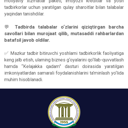
moliyaviy xizmatlar paketi, imtiyozli kreditlar va yosh
tadbirkorlar uchun yaratilgan qulay sharoitlar bilan talabalar
yaqindan tanishdilar.
💬
Tadbirda talabalar o‘zlarini qiziqtirgan barcha
savollari bilan murojaat qilib, mutasaddi rahbarlardan
batafsil javob oldilar.
✅ Mazkur tadbir bitiruvchi yoshlarni tadbirkorlik faoliyatiga
keng jalb etish, ularning biznes g‘oyalarini qo‘llab-quvvatlash
hamda “Kelajakka qadam” dasturi doirasida yaratilgan
imkoniyatlardan samarali foydalanishlarini ta’minlash yo‘lida
muhim hisoblanadi.