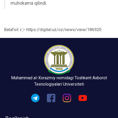
muhokama qilindi.
Batafsil: 👉 https://digital.uz/oz/news/view/186920
Muhammad al-Xorazmiy nomidagi Toshkent Axborot
Texnologiyalari Universiteti