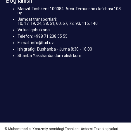
Bog‘lanish
Manzil: Toshkent 100084, Amir Temur shox ko‘chasi 108
uy
Jamoat transportlari:
10, 17, 19, 24, 38, 51, 60, 67, 72, 93, 115, 140
Virtual qabulxona
Telefon: +998 71 238 55 55
E-mail: info@tuit.uz
Ish grafigi: Dushanba - Juma 8:30 - 18:00
Shanba Yakshanba dam olish kuni
© Muhammad al-Xorazmiy nomidagi Toshkent Axborot Texnologiyalari