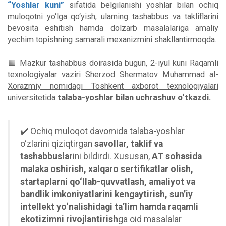
“Yoshlar kuni”
sifatida belgilanishi yoshlar bilan ochiq
muloqotni yo‘lga qo‘yish, ularning tashabbus va takliflarini
bevosita eshitish hamda dolzarb masalalariga amaliy
yechim topishning samarali mexanizmini shakllantirmoqda.
🟪 Mazkur tashabbus doirasida bugun, 2-iyul kuni Raqamli
texnologiyalar vaziri Sherzod Shermatov
Muhammad al-
Xorazmiy nomidagi Toshkent axborot texnologiyalari
universiteti
da
talaba-yoshlar bilan uchrashuv o‘tkazdi.
✔️ Ochiq muloqot davomida talaba-yoshlar
o‘zlarini qiziqtirgan
savollar, taklif va
tashabbuslar
ini bildirdi. Xususan,
AT sohasida
malaka oshirish, xalqaro sertifikatlar olish,
startaplarni qo‘llab-quvvatlash, amaliyot va
bandlik imkoniyatlarini kengaytirish, sun’iy
intellekt yo‘nalishidagi ta’lim hamda raqamli
ekotizimni rivojlantirish
ga oid masalalar