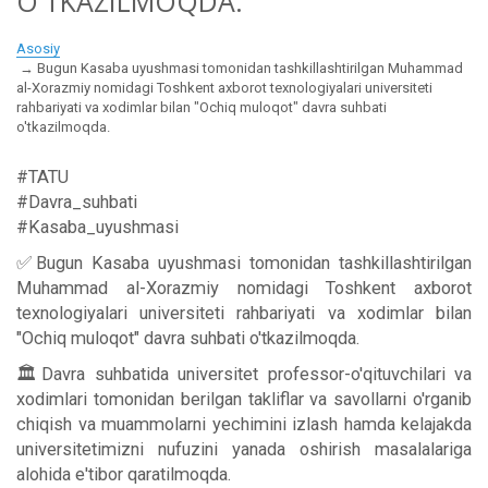
O'TKAZILMOQDA.
Asosiy
Bugun Kasaba uyushmasi tomonidan tashkillashtirilgan Muhammad
al-Xorazmiy nomidagi Toshkent axborot texnologiyalari universiteti
rahbariyati va xodimlar bilan "Ochiq muloqot" davra suhbati
o'tkazilmoqda.
#TATU
#Davra_suhbati
#Kasaba_uyushmasi
✅Bugun Kasaba uyushmasi tomonidan tashkillashtirilgan
Muhammad al-Xorazmiy nomidagi Toshkent axborot
texnologiyalari universiteti rahbariyati va xodimlar bilan
"Ochiq muloqot" davra suhbati o'tkazilmoqda.
🏛Davra suhbatida universitet professor-o'qituvchilari va
xodimlari tomonidan berilgan takliflar va savollarni o'rganib
chiqish va muammolarni yechimini izlash hamda kelajakda
universitetimizni nufuzini yanada oshirish masalalariga
alohida e'tibor qaratilmoqda.