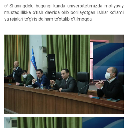
✅Shuningdek, bugungi kunda universitetimizda moliyaviy
mustaqillikka o'tish davrida olib borilayotgan ishlar ko'lami
va rejalari to'g'risida ham to'xtalib o'tilmoqda.