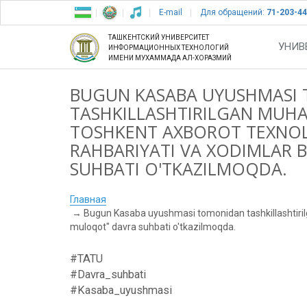
E-mail
Для обращений:
71-203-44
ТАШКЕНТСКИЙ УНИВЕРСИТЕТ
УНИВ
ИНФОРМАЦИОННЫХ ТЕХНОЛОГИЙ
ИМЕНИ МУХАММАДА АЛ-ХОРАЗМИЙ
BUGUN KASABA UYUSHMASI
TASHKILLASHTIRILGAN MUH
TOSHKENT AXBOROT TEXNOLO
RAHBARIYATI VA XODIMLAR 
SUHBATI O'TKAZILMOQDA.
Главная
Bugun Kasaba uyushmasi tomonidan tashkillashtiril
muloqot" davra suhbati o'tkazilmoqda.
#TATU
#Davra_suhbati
#Kasaba_uyushmasi