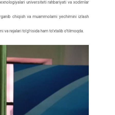
logiyalari universiteti rahbariyati va xodimlar
 o'rganib chiqish va muammolarni yechimini izlash
va rejalari to'g'risida ham to'xtalib o'tilmoqda.