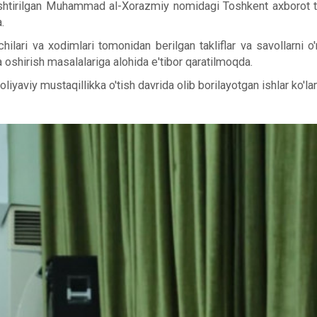
irilgan Muhammad al-Xorazmiy nomidagi Toshkent axborot texno
.
hilari va xodimlari tomonidan berilgan takliflar va savollarni
 oshirish masalalariga alohida e'tibor qaratilmoqda.
viy mustaqillikka o'tish davrida olib borilayotgan ishlar ko'lami 