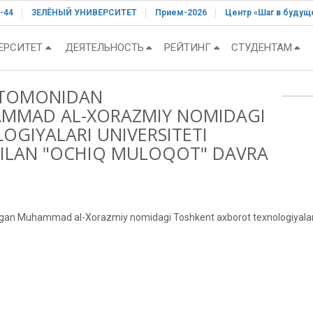
-44
ЗЕЛЁНЫЙ УНИВЕРСИТЕТ
Прием-2026
Центр «Шаг в будущ
ЕРСИТЕТ
ДЕЯТЕЛЬНОСТЬ
РЕЙТИНГ
СТУДЕНТАМ
 TOMONIDAN
AMMAD AL-XORAZMIY NOMIDAGI
GIYALARI UNIVERSITETI
BILAN "OCHIQ MULOQOT" DAVRA
gan Muhammad al-Xorazmiy nomidagi Toshkent axborot texnologiyalari un