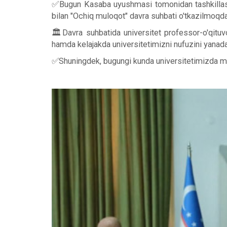
✅Bugun Kasaba uyushmasi tomonidan tashkillasht
bilan "Ochiq muloqot" davra suhbati o'tkazilmoqda
🏛Davra suhbatida universitet professor-o'qituvc
hamda kelajakda universitetimizni nufuzini yanada
✅Shuningdek, bugungi kunda universitetimizda moliya