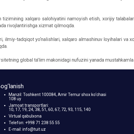
 tizimining xalqaro salohiyatini namoyish etish, xorijiy talabal
da rivojlantirishga xizmat qilmoqda.
lmiy-tadqiqot yo‘nalishlari, xalqaro almashinuv loyihalari va xori
qda.
rsitetning global ta’lim makonidagi nufuzini yanada mustahkaml
og‘lanish
Manzil: Toshkent 100084, Amir Temur shox ko‘chasi
108 uy
Jamoat transportlari:
10, 17, 19, 24, 38, 51, 60, 67, 72, 93, 115, 140
Virtual qabulxona
Telefon: +998 71 238 55 55
E-mail: info@tuit.uz