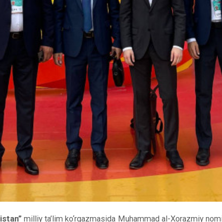
istan”
milliy ta’lim ko‘rgazmasida Muhammad al-Xorazmiy nomida