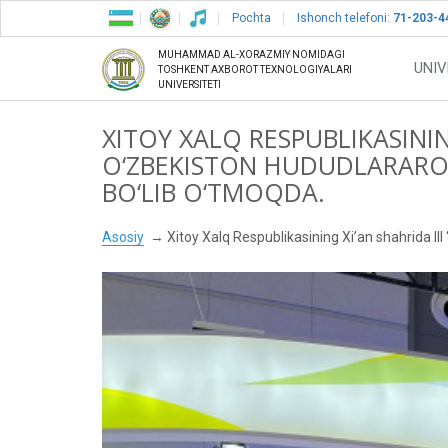
Pochta
Ishonch telefoni:
71-203-4
MUHAMMAD AL-XORAZMIY NOMIDAGI
UNIV
TOSHKENT AXBOROT TEXNOLOGIYALARI
UNIVERSITETI
XITOY XALQ RESPUBLIKASINING
O‘ZBEKISTON HUDUDLARARO
BO‘LIB O‘TMOQDA.
Asosiy
Xitoy Xalq Respublikasining Xi’an shahrida II