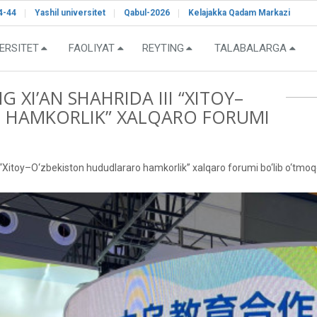
4-44
Yashil universitet
Qabul-2026
Kelajakka Qadam Markazi
ERSITET
FAOLIYAT
REYTING
TALABALARGA
 XI’AN SHAHRIDA III “XITOY–
 HAMKORLIK” XALQARO FORUMI
I “Xitoy–O‘zbekiston hududlararo hamkorlik” xalqaro forumi bo‘lib o‘tmoq