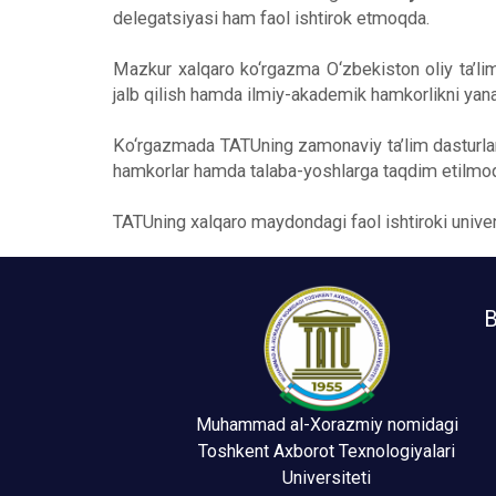
delegatsiyasi ham faol ishtirok etmoqda.
Mazkur xalqaro ko‘rgazma O‘zbekiston oliy ta’lim
jalb qilish hamda ilmiy-akademik hamkorlikni yana
Ko‘rgazmada TATUning zamonaviy ta’lim dasturlari, i
hamkorlar hamda talaba-yoshlarga taqdim etilmo
TATUning xalqaro maydondagi faol ishtiroki unive
B
Muhammad al-Xorazmiy nomidagi
Toshkent Axborot Texnologiyalari
Universiteti