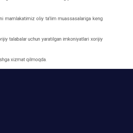
arni mamlakatimiz oliy ta’lim muassasalariga keng
jiy talabalar uchun yaratilgan imkoniyatlari xorijiy
ashga xizmat qilmoqda.