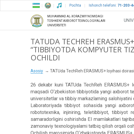
Pochta
Ishonch telefoni:
71-203-4
MUHAMMAD AL-XORAZMIY NOMIDAGI
UNIV
TOSHKENT AXBOROT TEXNOLOGIYALARI
UNIVERSITETI
TATUDA TECHREH ERASMUS+ 
“TIBBIYOTDA KOMPYUTER TIZ
OCHILDI
Asosiy
TATUda TechReh ERASMUS+ loyihasi doirasida 
26 dekabr kuni TATUda TechReh ERASMUS+ loyihas
maqsadi O‘zbekiston tibbiyotida yangi axborot texnol
universitetlar va tibbiy markazlarning salohiyatini 
Laboratoriyada tibbiyot sohasida yangi axborot 
robototexnika, injiniring, teletibbiyot, tibbiyo
samaradorligini oshirishda EI mamlakatlari tajrib
zamonaviy texnologiyalarni tatbiq qilish orqali oshi
Ochilish marosimida O‘zbekistonda ERASMUS+ dastu