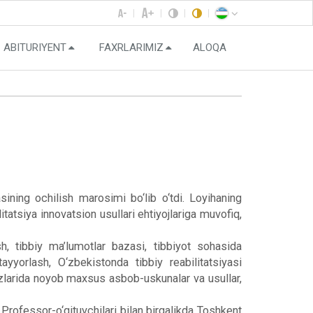
ABITURIYENT
FAXRLARIMIZ
ALOQA
ning ochilish marosimi bo‘lib o‘tdi. Loyihaning
litatsiya innovatsion usullari ehtiyojlariga muvofiq,
sh, tibbiy ma’lumotlar bazasi, tibbiyot sohasida
tayyorlash, O‘zbekistonda tibbiy reabilitatsiyasi
kazlarida noyob maxsus asbob-uskunalar va usullar,
rofessor-o‘qituvchilari bilan birgalikda Toshkent