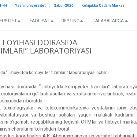
4-44
Yashil universitet
Qabul-2026
Kelajakka Qadam Markazi
ERSITET
FAOLIYAT
REYTING
TALABALARGA
LOYIHASI DOIRASIDA
IMLARI” LABORATORIYASI
“Tibbiyotda kompyuter tizimlari” laboratoriyasi ochildi
i doirasida “Tibbiyotda kompyuter tizimlari” laboratoriyasi
ogiyalarini qo‘llash usullari va vositalarini rivojlantirish, reabi
oshirishdan iboratdir.
texnologiyalari va telekommunikatsiya vositalarini joriy eti
t reabilitatsiyasi va boshqa sohalari yuqori malakali kadrlarni 
asini o‘rganish, respublikaning tegishli OTMlar va tibbiyot mar
rish choralarini ko‘rishdan iborat.
ri koordinatori A.K. Abduraxmanova, universitet rahbariyati. P