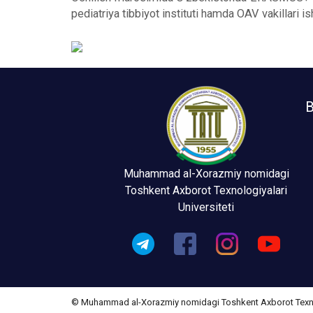
pediatriya tibbiyot instituti hamda OAV vakillari ish
B
Muhammad al-Xorazmiy nomidagi
Toshkent Axborot Texnologiyalari
Universiteti
© Muhammad al-Xorazmiy nomidagi Toshkent Axborot Texnolo