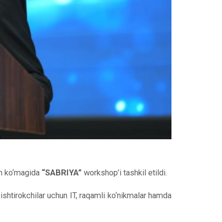
an ko‘magida
“SABRIYA”
workshop’i tashkil etildi.
a ishtirokchilar uchun IT, raqamli ko‘nikmalar hamda