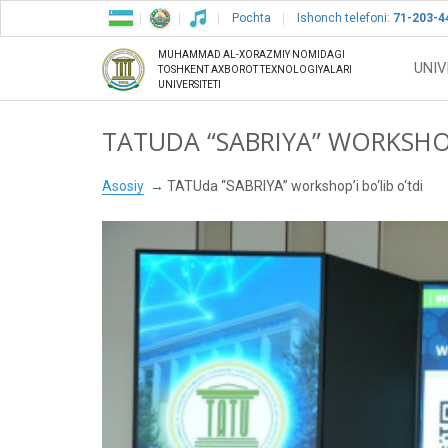
Pochta
Ishonch telefoni:
71-203-4
MUHAMMAD AL-XORAZMIY NOMIDAGI
UNIV
TOSHKENT AXBOROT TEXNOLOGIYALARI
UNIVERSITETI
TATUDA “SABRIYA” WORKSHOP’
Asosiy
TATUda “SABRIYA” workshop’i bo‘lib o‘tdi