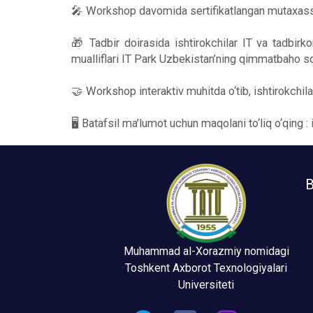
🎤 Workshop davomida sertifikatlangan mutaxas
🎁 Tadbir doirasida ishtirokchilar IT va tadbirko
mualliflari IT Park Uzbekistan’ning qimmatbaho sov
🤝 Workshop interaktiv muhitda o‘tib, ishtirokchi
🖥 Batafsil ma’lumot uchun maqolani to‘liq o‘qing :
B
Muhammad al-Xorazmiy nomidagi
Toshkent Axborot Texnologiyalari
Universiteti