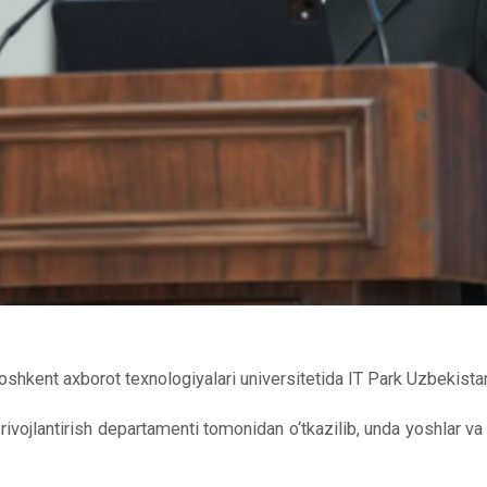
kent axborot texnologiyalari universitetida IT Park Uzbekist
ni rivojlantirish departamenti tomonidan o‘tkazilib, unda yoshlar v