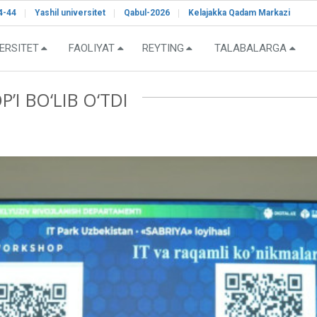
4-44
Yashil universitet
Qabul-2026
Kelajakka Qadam Markazi
ERSITET
FAOLIYAT
REYTING
TALABALARGA
I BO‘LIB O‘TDI