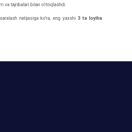
m va tajribalari bilan o‘rtoqlashdi.
 saralash natijasiga ko‘ra, eng yaxshi
3 ta loyiha