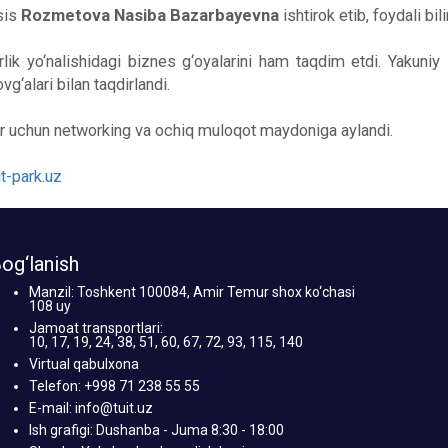
sis
Rozmetova Nasiba Bazarbayevna
ishtirok etib, foydali bili
rlik yo‘nalishidagi biznes g‘oyalarini ham taqdim etdi. Yakuniy
g‘alari bilan taqdirlandi.
lar uchun networking va ochiq muloqot maydoniga aylandi.
it-park.uz
og‘lanish
Manzil: Toshkent 100084, Amir Temur shox ko‘chasi
108 uy
Jamoat transportlari:
10, 17, 19, 24, 38, 51, 60, 67, 72, 93, 115, 140
Virtual qabulxona
Telefon: +998 71 238 55 55
E-mail: info@tuit.uz
Ish grafigi: Dushanba - Juma 8:30 - 18:00