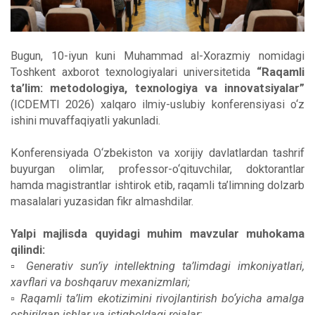
Bugun, 10-iyun kuni Muhammad al-Xorazmiy nomidagi
Toshkent axborot texnologiyalari universitetida
“Raqamli
ta’lim: metodologiya, texnologiya va innovatsiyalar”
(ICDEMTI 2026) xalqaro ilmiy-uslubiy konferensiyasi o‘z
ishini muvaffaqiyatli yakunladi.
Konferensiyada O‘zbekiston va xorijiy davlatlardan tashrif
buyurgan olimlar, professor-o‘qituvchilar, doktorantlar
hamda magistrantlar ishtirok etib, raqamli ta’limning dolzarb
masalalari yuzasidan fikr almashdilar.
Yalpi majlisda quyidagi muhim mavzular muhokama
qilindi:
▫️
Generativ sun’iy intellektning ta’limdagi imkoniyatlari,
xavflari va boshqaruv mexanizmlari;
▫️ Raqamli ta’lim ekotizimini rivojlantirish bo‘yicha amalga
oshirilgan ishlar va istiqboldagi rejalar;