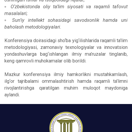
▫️ O‘zbekistonda oliy ta’lim siyosati va raqamli tafovut
masalalari;
▫️ Sun’iy intellekt sohasidagi savodxonlik hamda uni
baholash metodologiyalari.
Konferensiya doirasidagi sho‘ba yig‘ilishlarida raqamli ta’lim
metodologiyasi, zamonaviy texnologiyalar va innovatsion
yondashuvlarga bag‘ishlangan ilmiy ma’ruzalar tinglanib,
keng qamrovli muhokamalar olib borildi.
Mazkur konferensiya ilmiy hamkorlikni mustahkamlash,
ilg‘or tajribalarni ommalashtirish hamda raqamli ta’limni
rivojlantirishga qaratilgan muhim muloqot maydoniga
aylandi.