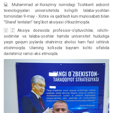
💻 Muhammad al-Xorazmiy nomidagi Toshkent axborot
texnologiyalari universitetida ko‘ngilli talaba-yoshlari
tomonidan 9-may - Xotira va qadrlash kuni munosabati bilan
"Sharaf lentalari" targ‘ibot aksiyasi o‘tkazilmoqda.
🇺🇿Aksiya doirasida professor-o‘qituvchilar, ishchi-
xodimlar va talaba-yoshlar hamda universitet hududiga
yaqin gavjum joylarda shahrimiz aholisi ham faol ishtirok
etishmoqda. Ularning ko‘ksida bayram ko‘rki sifatida
davlatimiz ramzi aks etmoqda.