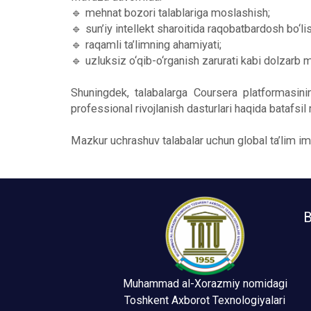
🔹 mehnat bozori talablariga moslashish;
🔹 sun’iy intellekt sharoitida raqobatbardosh bo‘lis
🔹 raqamli ta’limning ahamiyati;
🔹 uzluksiz o‘qib-o‘rganish zarurati kabi dolzarb
Shuningdek, talabalarga Coursera platformasinin
professional rivojlanish dasturlari haqida batafsil 
Mazkur uchrashuv talabalar uchun global ta’lim im
B
Muhammad al-Xorazmiy nomidagi
Toshkent Axborot Texnologiyalari