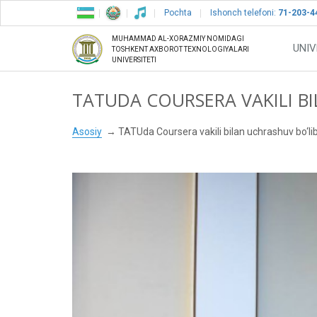
Pochta
Ishonch telefoni:
71-203-4
MUHAMMAD AL-XORAZMIY NOMIDAGI
UNIV
TOSHKENT AXBOROT TEXNOLOGIYALARI
UNIVERSITETI
TATUDA COURSERA VAKILI BI
Asosiy
TATUda Coursera vakili bilan uchrashuv bo‘lib