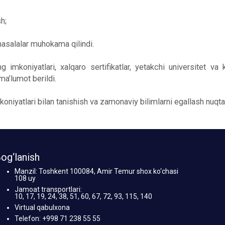
h;
 masalalar muhokama qilindi.
g imkoniyatlari, xalqaro sertifikatlar, yetakchi universitet v
ma’lumot berildi.
koniyatlari bilan tanishish va zamonaviy bilimlarni egallash nuq
og‘lanish
Manzil: Toshkent 100084, Amir Temur shox ko‘chasi
108 uy
Jamoat transportlari:
10, 17, 19, 24, 38, 51, 60, 67, 72, 93, 115, 140
Virtual qabulxona
Telefon: +998 71 238 55 55