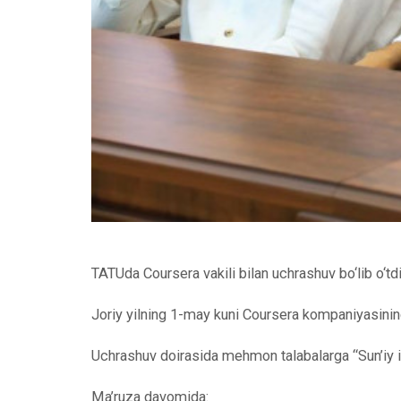
TATUda Coursera vakili bilan uchrashuv bo‘lib o‘td
Joriy yilning 1-may kuni Coursera kompaniyasining 
Uchrashuv doirasida mehmon talabalarga “Sun’iy in
Ma’ruza davomida: