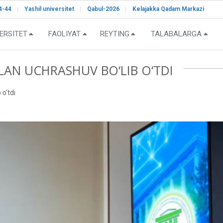
4-44
Yashil universitet
Qabul-2026
Kelajakka Qadam Markazi
ERSITET
FAOLIYAT
REYTING
TALABALARGA
LAN UCHRASHUV BO‘LIB O‘TDI
 o‘tdi