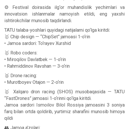
⚙️ Festival doirasida ilg‘or muhandislik yechimlari va
innovatsion ishlanmalar namoyish etildi, eng yaxshi
ishtirokchilar munosib taqdirlandi.
TATU talaba-yoshlari quyidagi natijalarni qo‘lga kiritdi:
🥇 Chip design — “ChipSet” jamoasi 1-o‘rin
• Jamoa sardori: To‘rayev Xurshid
🥇 Robo coders:
• Miroqilov Davlatbek — 1-o‘rin
• Rahmiddinov Ravshan — 3-o‘rin
🥈 Drone racing:
• Murotboyev Otajon — 2-o‘rin
🥇 Xalqaro dron racing (SHOS) musobaqasida — TATU
“FastDrones” jamoasi 1-o‘rinni qo‘lga kiritdi.
Jamoa sardori Ismoilov Bilol Rossiya jamoasini 3 soniya
farq bilan ortda qoldirib, yurtimiz sharafini munosib himoya
qildi
👥 Jamoa a’zolari: