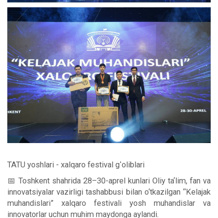
TATU yoshlari - xalqaro festival gʻoliblari
📅 Toshkent shahrida 28–30-aprel kunlari Oliy taʼlim, fan va
innovatsiyalar vazirligi tashabbusi bilan o‘tkazilgan “Kelajak
muhandislari” xalqaro festivali yosh muhandislar va
innovatorlar uchun muhim maydonga aylandi.