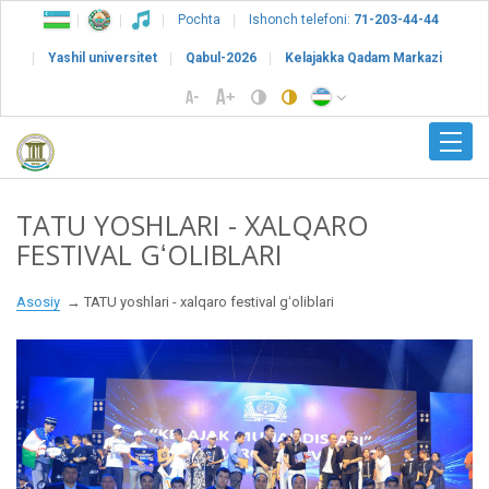
Pochta
Ishonch telefoni:
71-203-44-44
Yashil universitet
Qabul-2026
Kelajakka Qadam Markazi
TATU YOSHLARI - XALQARO
FESTIVAL GʻOLIBLARI
Asosiy
TATU yoshlari - xalqaro festival gʻoliblari