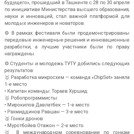
будущего», прошедший в Ташкенте с 28 по 30 апреля
по инициативе Министерства высшего образования,
науки и инноваций, стал важной платформой для
молодых инженеров и новаторов.
⚙️ В рамках фестиваля были продемонстрированы
передовые инженерные решения и инновационные
разработки, а лучшие участники были по праву
награждены.
⚙️ Студенты и молодежь ТУТУ добились следующих
результатов:
🥇 Разработка микросхем — команда «ChipSet» заняла
1-е место
• Капитан команды: Тораев Хуршид
🥇 Робопрограммисты:
• Мирокилов Давлатбек — 1-е место
• Рахмиддинов Равшан — 3-е место
🥈 Гонки дронов:
• Муротбойев Отажон — 2-е место
🥇 В международном соревновании по гонкам