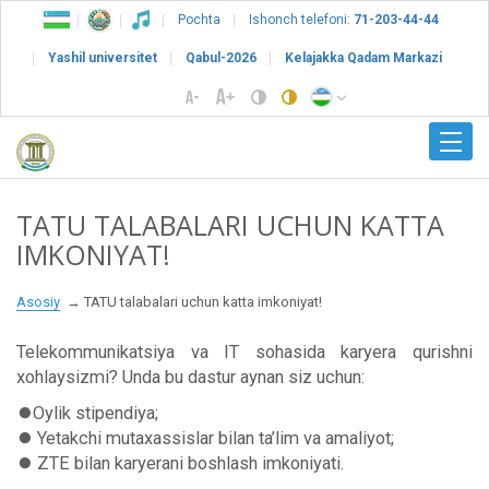
Pochta
Ishonch telefoni:
71-203-44-44
Yashil universitet
Qabul-2026
Kelajakka Qadam Markazi
TATU TALABALARI UCHUN KATTA
IMKONIYAT!
Asosiy
TATU talabalari uchun katta imkoniyat!
Telekommunikatsiya va IT sohasida karyera qurishni
xohlaysizmi? Unda bu dastur aynan siz uchun:
⏺Oylik stipendiya;
⏺ Yetakchi mutaxassislar bilan ta’lim va amaliyot;
⏺ ZTE bilan karyerani boshlash imkoniyati.