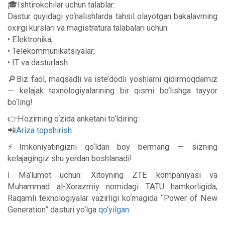
🎓Ishtirokchilar uchun talablar:
Dastur quyidagi yo‘nalishlarda tahsil olayotgan bakalavrning
oxirgi kurslari va magistratura talabalari uchun:
• Elektronika;
• Telekommunikatsiyalar;
• IT va dasturlash.
🔎Biz faol, maqsadli va iste’dodli yoshlarni qidirmoqdamiz
— kelajak texnologiyalarining bir qismi bo‘lishga tayyor
bo‘ling!
👉Hozirning o‘zida anketani to‘ldiring:
📲
Ariza topshirish
⚡️Imkoniyatingizni qo‘ldan boy bermang — sizning
kelajagingiz shu yerdan boshlanadi!
ℹ️ Ma’lumot uchun: Xitoyning ZTE kompaniyasi va
Muhammad al-Xorazmiy nomidagi TATU hamkorligida,
Raqamli texnologiyalar vazirligi ko‘magida “Power of New
Generation” dasturi yo‘lga
qo‘yilgan.