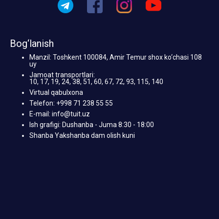
Bog‘lanish
Manzil: Toshkent 100084, Amir Temur shox ko‘chasi 108
uy
Jamoat transportlari:
10, 17, 19, 24, 38, 51, 60, 67, 72, 93, 115, 140
Virtual qabulxona
Telefon: +998 71 238 55 55
E-mail: info@tuit.uz
Ish grafigi: Dushanba - Juma 8:30 - 18:00
Shanba Yakshanba dam olish kuni