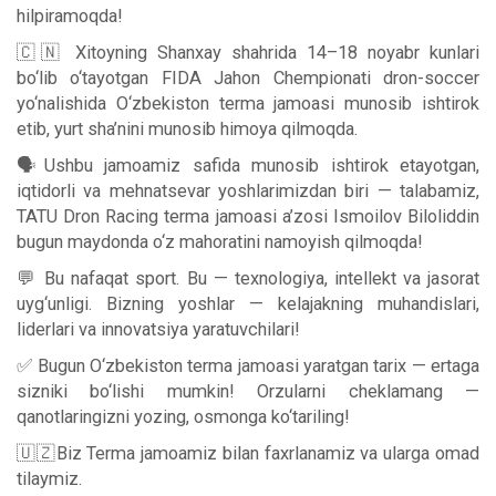
hilpiramoqda!
🇨🇳 Xitoyning Shanxay shahrida 14–18 noyabr kunlari
bo‘lib o‘tayotgan FIDA Jahon Chempionati dron-soccer
yo‘nalishida O‘zbekiston terma jamoasi munosib ishtirok
etib, yurt sha’nini munosib himoya qilmoqda.
🗣Ushbu jamoamiz safida munosib ishtirok etayotgan,
iqtidorli va mehnatsevar yoshlarimizdan biri — talabamiz,
TATU Dron Racing terma jamoasi a’zosi Ismoilov Biloliddin
bugun maydonda o‘z mahoratini namoyish qilmoqda!
💬 Bu nafaqat sport. Bu — texnologiya, intellekt va jasorat
uyg‘unligi. Bizning yoshlar — kelajakning muhandislari,
liderlari va innovatsiya yaratuvchilari!
✅ Bugun O‘zbekiston terma jamoasi yaratgan tarix — ertaga
sizniki bo‘lishi mumkin! Orzularni cheklamang —
qanotlaringizni yozing, osmonga ko‘tariling!
🇺🇿Biz Terma jamoamiz bilan faxrlanamiz va ularga omad
tilaymiz.