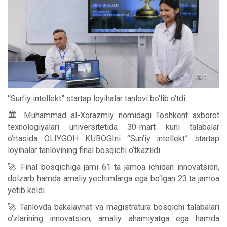
“Sun’iy intellekt” startap loyihalar tanlovi bo‘lib o‘tdi
🏛 Muhammad al-Xorazmiy nomidagi Toshkent axborot
texnologiyalari universitetida 30-mart kuni talabalar
o‘rtasida OLIYGOH KUBOGIni “Sun’iy intellekt” startap
loyihalar tanlovining final bosqichi o‘tkazildi.
🚀 Final bosqichiga jami 61 ta jamoa ichidan innovatsion,
dolzarb hamda amaliy yechimlarga ega bo‘lgan 23 ta jamoa
yetib keldi.
🚀 Tanlovda bakalavriat va magistratura bosqichi talabalari
o‘zlarining innovatsion, amaliy ahamiyatga ega hamda