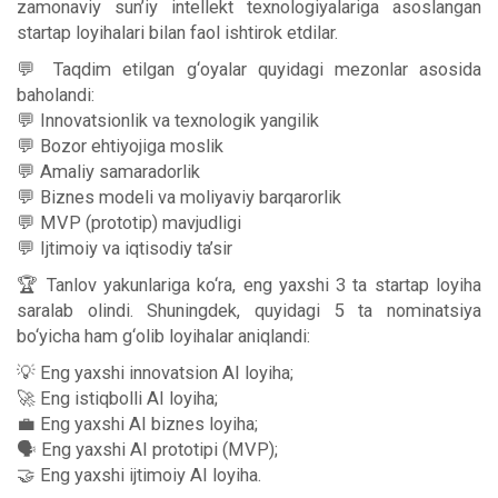
zamonaviy sun’iy intellekt texnologiyalariga asoslangan
startap loyihalari bilan faol ishtirok etdilar.
💬 Taqdim etilgan g‘oyalar quyidagi mezonlar asosida
baholandi:
💬 Innovatsionlik va texnologik yangilik
💬 Bozor ehtiyojiga moslik
💬 Amaliy samaradorlik
💬 Biznes modeli va moliyaviy barqarorlik
💬 MVP (prototip) mavjudligi
💬 Ijtimoiy va iqtisodiy ta’sir
🏆 Tanlov yakunlariga ko‘ra, eng yaxshi 3 ta startap loyiha
saralab olindi. Shuningdek, quyidagi 5 ta nominatsiya
bo‘yicha ham g‘olib loyihalar aniqlandi:
💡 Eng yaxshi innovatsion AI loyiha;
🚀 Eng istiqbolli AI loyiha;
💼 Eng yaxshi AI biznes loyiha;
🗣 Eng yaxshi AI prototipi (MVP);
🤝 Eng yaxshi ijtimoiy AI loyiha.