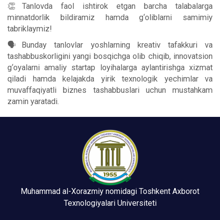
👏Tanlovda faol ishtirok etgan barcha talabalarga
minnatdorlik bildiramiz hamda g‘oliblarni samimiy
tabriklaymiz!
🗣Bunday tanlovlar yoshlarning kreativ tafakkuri va
tashabbuskorligini yangi bosqichga olib chiqib, innovatsion
g‘oyalarni amaliy startap loyihalarga aylantirishga xizmat
qiladi hamda kelajakda yirik texnologik yechimlar va
muvaffaqiyatli biznes tashabbuslari uchun mustahkam
zamin yaratadi.
Muhammad al-Xorazmiy nomidagi Toshkent Axborot
Texnologiyalari Universiteti