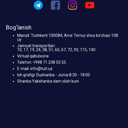
Bog‘lanish
Manzil: Toshkent 100084, Amir Temur shox ko‘chasi 108
uy
Jamoat transportlari:
10, 17, 19, 24, 38, 51, 60, 67, 72, 93, 115, 140
Virtual qabulxona
Telefon: +998 71 238 55 55
E-mail: info@tuit.uz
Ish grafigi: Dushanba - Juma 8:30 - 18:00
Shanba Yakshanba dam olish kuni