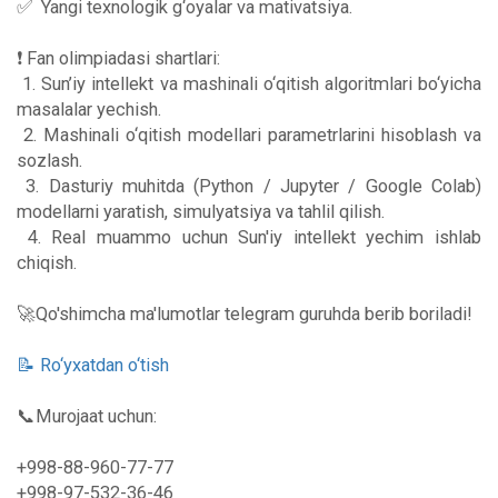
✅ Yangi texnologik g‘oyalar va mativatsiya.
❗️ Fan olimpiadasi shartlari:
1. Sun’iy intellekt va mashinali o‘qitish algoritmlari bo‘yicha
masalalar yechish.
2. Mashinali o‘qitish modellari parametrlarini hisoblash va
sozlash.
3. Dasturiy muhitda (Python / Jupyter / Google Colab)
modellarni yaratish, simulyatsiya va tahlil qilish.
4. Real muammo uchun Sun'iy intellekt yechim ishlab
chiqish.
🚀Qo'shimcha ma'lumotlar telegram guruhda berib boriladi!
📝 Ro‘yxatdan o‘tish
📞Murojaat uchun:
+998-88-960-77-77
+998-97-532-36-46