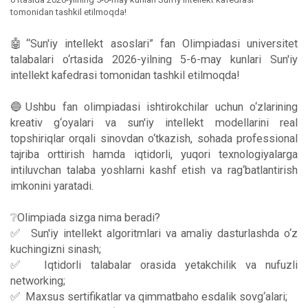
tomonidan tashkil etilmoqda!
🤖“Sun'iy intellekt asoslari” fan Olimpiadasi universitet
talabalari o‘rtasida 2026-yilning 5-6-may kunlari Sun'iy
intellekt kafedrasi tomonidan tashkil etilmoqda!
🔵Ushbu fan olimpiadasi ishtirokchilar uchun o‘zlarining
kreativ g‘oyalari va sun'iy intellekt modellarini real
topshiriqlar orqali sinovdan o‘tkazish, sohada professional
tajriba orttirish hamda iqtidorli, yuqori texnologiyalarga
intiluvchan talaba yoshlarni kashf etish va rag‘batlantirish
imkonini yaratadi.
❔Olimpiada sizga nima beradi?
✅ Sun'iy intellekt algoritmlari va amaliy dasturlashda o‘z
kuchingizni sinash;
✅ Iqtidorli talabalar orasida yetakchilik va nufuzli
networking;
✅ Maxsus sertifikatlar va qimmatbaho esdalik sovg‘alari;