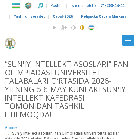
Pochta
Ishonch telefoni:
71-203-44-44
Yashil universitet
Qabul-2026
Kelajakka Qadam Markazi
“SUN'IY INTELLEKT ASOSLARI” FAN
OLIMPIADASI UNIVERSITET
TALABALARI O‘RTASIDA 2026-
YILNING 5-6-MAY KUNLARI SUN'IY
INTELLEKT KAFEDRASI
TOMONIDAN TASHKIL
ETILMOQDA!
Asosiy
“Sun'iy intellekt asoslari” fan Olimpiadasi universitet talabalari
o‘rtasida 2026-yilning 5-6-may kunlari Sun'iy intellekt kafedrasi