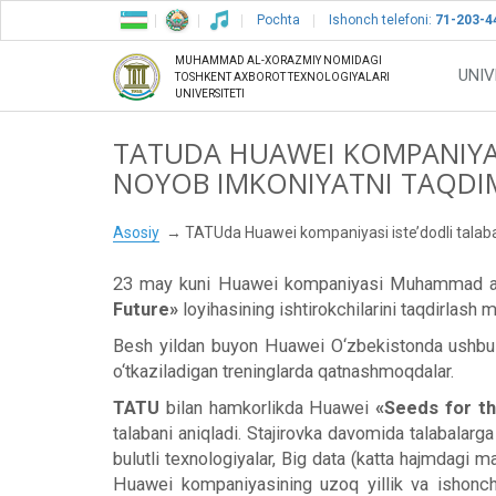
Pochta
Ishonch telefoni:
71-203-4
MUHAMMAD AL-XORAZMIY NOMIDAGI
UNIV
TOSHKENT AXBOROT TEXNOLOGIYALARI
UNIVERSITETI
TATUDA HUAWEI KOMPANIYAS
NOYOB IMKONIYATNI TAQDI
Asosiy
TATUda Huawei kompaniyasi iste’dodli talab
23 may kuni Huawei kompaniyasi Muhammad al-Xo
Future»
loyihasining ishtirokchilarini taqdirlash 
Besh yildan buyon Huawei O‘zbekistonda ushbu l
o‘tkaziladigan treninglarda qatnashmoqdalar.
TATU
bilan hamkorlikda Huawei
«Seeds for th
talabani aniqladi. Stajirovka davomida talabalarg
bulutli texnologiyalar, Big data (katta hajmdagi m
Huawei kompaniyasining uzoq yillik va ishonch