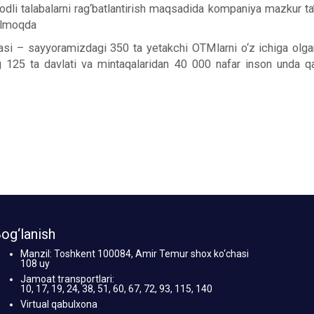
e’dodli talabalarni rag‘batlantirish maqsadida kompaniya mazkur ta
kelmoqda
hasi – sayyoramizdagi 350 ta yetakchi OTMlarni o‘z ichiga olgan
ng 125 ta davlati va mintaqalaridan 40 000 nafar inson unda q
og‘lanish
Manzil: Toshkent 100084, Amir Temur shox ko‘chasi
108 uy
Jamoat transportlari:
10, 17, 19, 24, 38, 51, 60, 67, 72, 93, 115, 140
Virtual qabulxona