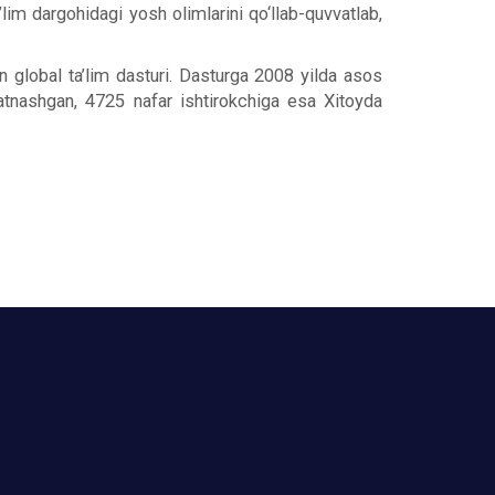
’lim dargohidagi yosh olimlarini qo‘llab-quvvatlab,
 global ta’lim dasturi. Dasturga 2008 yilda asos
atnashgan, 4725 nafar ishtirokchiga esa Xitoyda