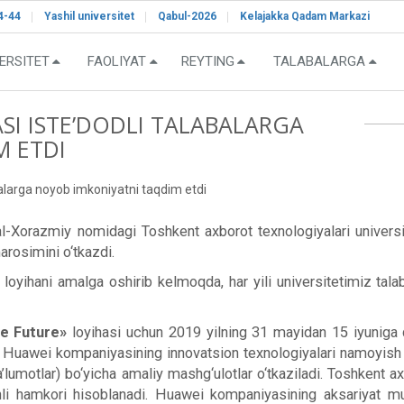
4-44
Yashil universitet
Qabul-2026
Kelajakka Qadam Markazi
ERSITET
FAOLIYAT
REYTING
TALABALARGA
I ISTE’DODLI TALABALARGA
M ETDI
alarga noyob imkoniyatni taqdim etdi
razmiy nomidagi Toshkent axborot texnologiyalari universitet
marosimini o‘tkazdi.
oyihani amalga oshirib kelmoqda, har yili universitetimiz tal
e Future»
loyihasi uchun 2019 yilning 31 mayidan 15 iyuniga qa
a Huawei kompaniyasining innovatsion texnologiyalari namoyish q
a’lumotlar) bo‘yicha amaliy mashg‘ulotlar o‘tkaziladi. Toshkent a
li hamkori hisoblanadi. Huawei kompaniyasining aksariyat muh