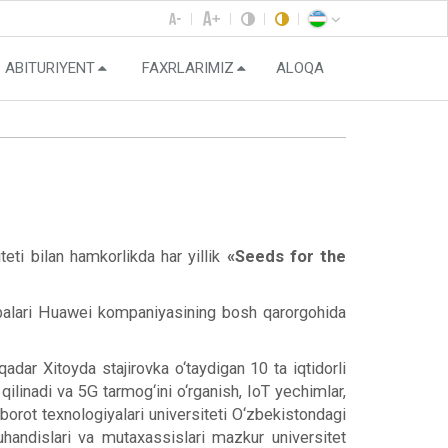
ABITURIYENT
FAXRLARIMIZ
ALOQA
i bilan hamkorlikda har yillik
«Seeds for the
abalari Huawei kompaniyasining bosh qarorgohida
dar Xitoyda stajirovka o‘taydigan 10 ta iqtidorli
ilinadi va 5G tarmog‘ini o‘rganish, IoT yechimlar,
xborot texnologiyalari universiteti O‘zbekistondagi
andislari va mutaxassislari mazkur universitet