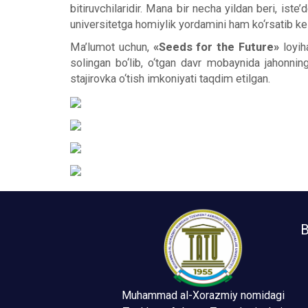
bitiruvchilaridir. Mana bir necha yildan beri, ist
universitetga homiylik yordamini ham ko‘rsatib 
Ma’lumot uchun,
«Seeds for the Future»
loyi
solingan bo‘lib, o‘tgan davr mobaynida jahonni
stajirovka o‘tish imkoniyati taqdim etilgan.
B
Muhammad al-Xorazmiy nomidagi