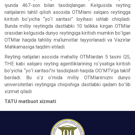
iyunda 467-son bilan tasdiqlangan. Kelgusida reyting
natijalarini tahlil qilish asosida OTMlarni xalqaro reytingga
kiritish boʻyicha “yoʻl xaritasi” loyihasi ishlab chiqiladi.
Bunda milliy reytingda dastlabki 10 talikka kirgan OTMlar
orasidan kelgusida dunyo reytingiga kiritish mumkin boʻlgan
OTMlar haqida tahliliy maʼlumotlar tayyorlanadi va Vazirlar
Mahkamasiga taqdim etiladi.
Reyting natijalari asosida mahalliy OTMlardan 5 tasini QS,
THE kabi xalqaro reyting agentliklarining roʻyxatiga kiritish
boʻyicha “yoʻl xaritasi”ni tasdiqlash haqida OOʻMTVga taklif
beriladi. Bu oʻz oʻrnida milliy OTMlarimizni dunyo
universitetlari reytingiga chiqishiga dastlabki qadam boʻlib
xizmat qiladi.
TATU matbuot xizmati