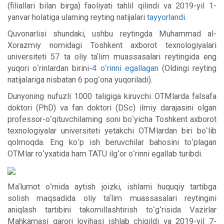
(filiallari bilan birga) faoliyati tahlil qilindi va 2019-yil 1-
yanvar holatiga ularning reyting natijalari
tayyorlandi
.
Quvonarlisi shundaki, ushbu reytingda Muhammad al-
Xorazmiy nomidagi Toshkent axborot texnologiyalari
universiteti 57 ta oliy taʼlim muassasalari reytingida eng
yuqori oʻrinlardan birini-
4 oʻrinni egallagan
(Oldingi reyting
natijalariga nisbatan 6 pogʻona yuqoriladi).
Dunyoning nufuzli 1000 taligiga kiruvchi OTMlarda falsafa
doktori (PhD) va fan doktori (DSc) ilmiy darajasini olgan
professor-oʻqituvchilarning soni boʻyicha Toshkent axborot
texnologiyalar universiteti yetakchi OTMlardan biri boʻlib
qolmoqda. Eng koʻp ish beruvchilar bahosini toʻplagan
OTMlar roʻyxatida ham TATU ilgʻor oʻrinni egallab turibdi.
Maʼlumot oʻrnida aytish joizki, ishlarni huquqiy tartibga
solish maqsadida oliy taʼlim muassasalari reytingini
aniqlash tartibini takomillashtirish toʻgʻrisida Vazirlar
Mahkamasi qarori loyihasi ishlab chiqildi va 2019-yil 7-