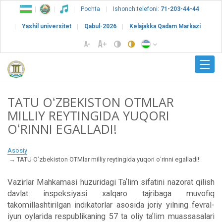
Pochta
Ishonch telefoni:
71-203-44-44
Yashil universitet
Qabul-2026
Kelajakka Qadam Markazi
TATU OʻZBEKISTON OTMLAR
MILLIY REYTINGIDA YUQORI
OʻRINNI EGALLADI!
Asosiy
TATU Oʻzbekiston OTMlar milliy reytingida yuqori oʻrinni egalladi!
Vazirlar Mahkamasi huzuridagi Taʼlim sifatini nazorat qilish
davlat inspeksiyasi xalqaro tajribaga muvofiq
takomillashtirilgan indikatorlar asosida joriy yilning fevral-
iyun oylarida respublikaning 57 ta oliy taʼlim muassasalari