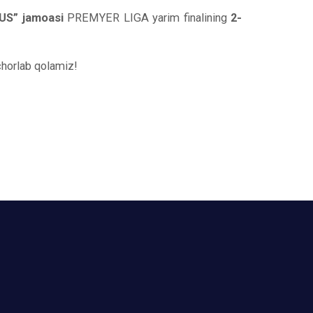
US” jamoasi
PREMYER LIGA yarim finalining
2-
chorlab qolamiz!