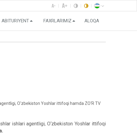
ABITURIYENT
FAXRLARIMIZ
ALOQA
i agentligi, O‘zbekiston Yoshlar ittifoqi hamda ZO‘R TV
lar ishlari agentligi, O‘zbekiston Yoshlar ittifoqi
a.