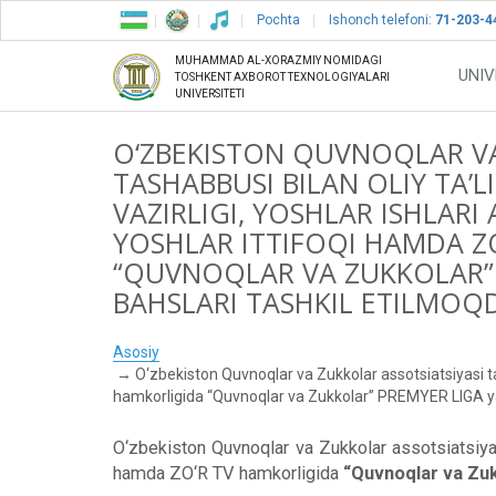
Pochta
Ishonch telefoni:
71-203-4
MUHAMMAD AL-XORAZMIY NOMIDAGI
UNIV
TOSHKENT AXBOROT TEXNOLOGIYALARI
UNIVERSITETI
O‘ZBEKISTON QUVNOQLAR VA
TASHABBUSI BILAN OLIY TA’L
VAZIRLIGI, YOSHLAR ISHLARI
YOSHLAR ITTIFOQI HAMDA Z
“QUVNOQLAR VA ZUKKOLAR” 
BAHSLARI TASHKIL ETILMOQ
Asosiy
O‘zbekiston Quvnoqlar va Zukkolar assotsiatsiyasi tas
hamkorligida “Quvnoqlar va Zukkolar” PREMYER LIGA yar
O‘zbekiston Quvnoqlar va Zukkolar assotsiatsiyasi 
hamda ZO‘R TV hamkorligida
“Quvnoqlar va Zuk