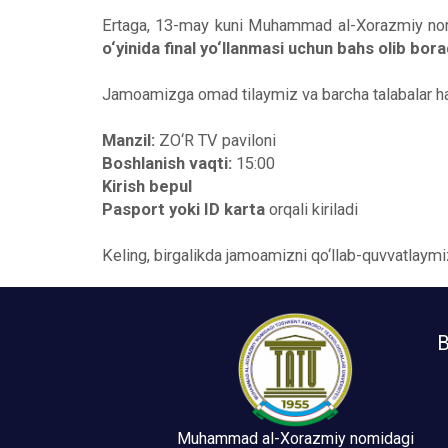
Ertaga, 13-may kuni Muhammad al-Xorazmiy nomid
o‘yinida final yo‘llanmasi uchun bahs olib bora
Jamoamizga omad tilaymiz va barcha talabalar ha
Manzil:
ZO‘R TV paviloni
Boshlanish vaqti:
15:00
Kirish bepul
Pasport yoki ID karta
orqali kiriladi
Keling, birgalikda jamoamizni qo‘llab-quvvatlaymi
B
Muhammad al-Xorazmiy nomidagi