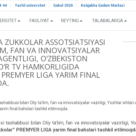
4-44
Yashil universitet
Qabul-2026
Kelajakka Qadam Markazi
ERSITET
FAOLIYAT
REYTING
TALABALARGA
 ZUKKOLAR ASSOTSIATSIYASI
IM, FAN VA INNOVATSIYALAR
 AGENTLIGI, O‘ZBEKISTON
O‘R TV HAMKORLIGIDA
PREMYER LIGA YARIM FINAL
DA.
habbusi bilan Oliy ta’lim, fan va innovatsiyalar vazirligi, Yoshlar ishlar
im final bahslari tashkil etilmoqda.
tashabbusi bilan Oliy ta’lim, fan va innovatsiyalar vazirligi, Yosh
kolar” PREMYER LIGA yarim final bahslari tashkil etilmoqd