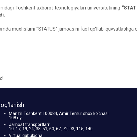
agi Toshkent axborot texnologiyalari universitetining
“STAT
di.
mda muxlislarni “STATUS” jamoasini faol qo‘llab-quvvatlashga 
z!
og‘lanish
Manzil: Toshkent 100084, Amir Temur shox ko‘chasi
108 uy
Jamoat transportlari:
10, 17, 19, 24, 38, 51, 60, 67, 72, 93, 115, 140
Virtual qabulxona