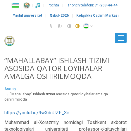
Pochta
Ishonch telefoni:
71-203-44-44
Yashil universitet
Qabul-2026
Kelajakka Qadam Markazi
“MAHALLABAY” ISHLASH TIZIMI
ASOSIDA QATOR LOYIHALAR
AMALGA OSHIRILMOQDA
Asosiy
“Mahallabay” ishlash tizimi asosida qator loyihalar amalga
oshirilmoqda
https://youtu.be/9wXdnUZF_3c
Muhammad al-Xorazmiy nomidagi Toshkent axborot
texnologiyalari universiteti professor-o‘qituvchilari