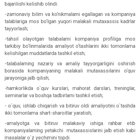
bajarilishi kelishib olindi:
-zamonaviy bilim va ko‘nikmalarni egallagan va kompaniya
talablariga mos bo‘lgan yuqori malakali mutaxassis kadrlar
tayyorlash;
-tahsil olayotgan talabalarni kompaniya profiliga mos
tarkibiy bo‘linmalarida amaliyot o‘tashlarini ikki tomonlama
kеlishilgan muddatlarda tashkil etish;
-talabalarning nazariy va amaliy tayyorgarligini oshirish
borasida kompaniyaning
malakali mutaxassilarini o‘quv
jarayoniga jalb qilish;
-hamkorlikda o`quv kurslari, mahorat darslari, trеninglar,
sеminarlar va boshqa tadbirlarni tashkil etish;
- o`quv, ishlab chiqarish va bitiruv oldi amaliyotini o`tashda
ikki tomonlama shart-sharoitlar yaratish;
-amalyotga va bitiruv malakaviy ishiga rahbar etib
kompaniyalarning yetakchi mutaxassislarini jalb etish kabi
masalalar o`z yechimini topdi.