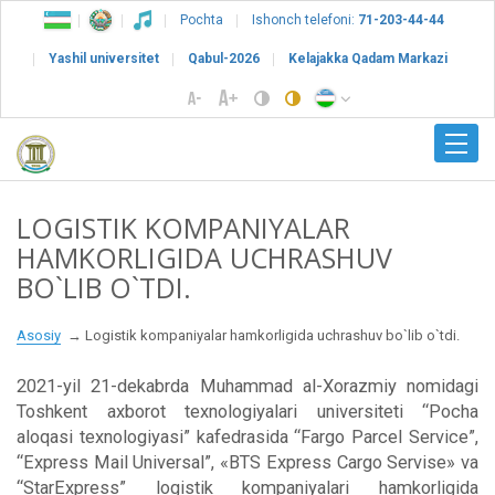
Pochta
Ishonch telefoni:
71-203-44-44
Yashil universitet
Qabul-2026
Kelajakka Qadam Markazi
LOGISTIK KOMPANIYALAR
HAMKORLIGIDA UCHRASHUV
BO`LIB O`TDI.
Asosiy
Logistik kompaniyalar hamkorligida uchrashuv bo`lib o`tdi.
2021-yil 21-dekabrda Muhammad al-Xorazmiy nomidagi
Toshkеnt axborot tеxnologiyalari univеrsitеti “Pocha
aloqasi texnologiyasi” kafedrasida “Fargo Parcel Service”,
“Express Mail Universal”, «BTS Express Cargo Servise» va
“StarExpress” logistik kompaniyalari hamkorligida