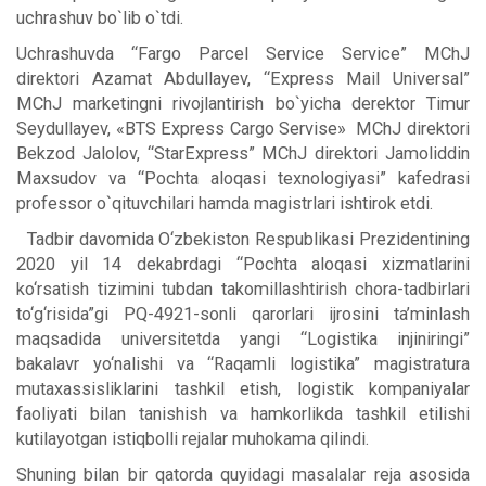
uchrashuv bo`lib o`tdi.
Uchrashuvda “Fargo Parcel Service Service” MChJ
direktori Azamat Abdullayev, “Express Mail Universal”
MChJ marketingni rivojlantirish bo`yicha derektor Timur
Seydullayev, «BTS Express Cargo Servise» MChJ direktori
Bekzod Jalolov, “StarExpress” MChJ direktori Jamoliddin
Maxsudov va “Pochta aloqasi texnologiyasi” kafedrasi
professor o`qituvchilari hamda magistrlari ishtirok etdi.
Tadbir davomida O‘zbеkiston Rеspublikasi Prеzidеntining
2020 yil 14 dеkabrdagi “Pochta aloqasi xizmatlarini
ko‘rsatish tizimini tubdan takomillashtirish chora-tadbirlari
to‘g‘risida”gi PQ-4921-sonli qarorlari ijrosini ta’minlash
maqsadida universitetda yangi “Logistika injiniringi”
bakalavr yo‘nalishi va “Raqamli logistika” magistratura
mutaxassisliklarini tashkil etish, logistik kompaniyalar
faoliyati bilan tanishish va hamkorlikda tashkil etilishi
kutilayotgan istiqbolli rejalar muhokama qilindi.
Shuning bilan bir qatorda quyidagi masalalar reja asosida