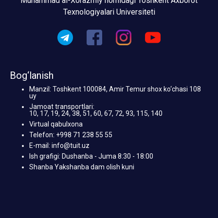
Muhammad al-Xorazmiy nomidagi Toshkent Axborot
Texnologiyalari Universiteti
Bog‘lanish
Manzil: Toshkent 100084, Amir Temur shox ko‘chasi 108
uy
Jamoat transportlari:
10, 17, 19, 24, 38, 51, 60, 67, 72, 93, 115, 140
Virtual qabulxona
Telefon: +998 71 238 55 55
E-mail: info@tuit.uz
Ish grafigi: Dushanba - Juma 8:30 - 18:00
Shanba Yakshanba dam olish kuni