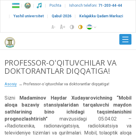
Pochta
Ishonch telefoni:
71-203-44-44
Yashil universitet
Qabul-2026
Kelajakka Qadam Markazi
PROFESSOR-OʻQITUVCHILAR VA
DOKTORANTLAR DIQQATIGA!
Asosiy
Professor-oʻqituvchilar va doktorantlar diqqatiga!
Sizni
Madaminov Haydar Xudayarovichning “Mobil
aloqa bazaviy stansiyalaridan tarqaluvchi maydon
sathlarining bino ichidagi taqsimlanishini
prognozlashtirish”
mavzusidagi 05.04.02 –
«Radiotexnika, radionavigatsiya, radiolokatsiya va
televideniye tizimlari va qurilmalari. Mobil, tolaoptik aloqa