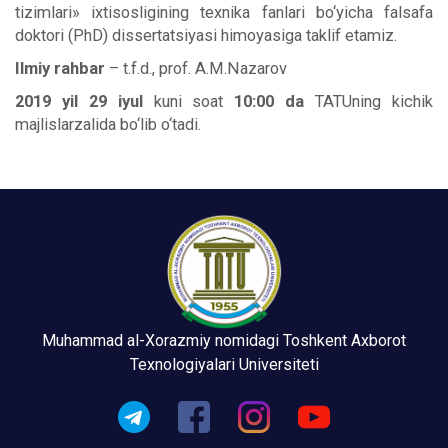
tizimlari» ixtisosligining texnika fanlari bo‘yicha falsafa
doktori (PhD) dissertatsiyasi himoyasiga taklif etamiz.
Ilmiy rahbar
– t.f.d., prof. A.M.Nazarov
2019 yil 29 iyul
kuni soat
10:00 da
TATUning kichik
majlislarzalida bo‘lib o‘tadi.
Muhammad al-Xorazmiy nomidagi Toshkent Axborot
Texnologiyalari Universiteti