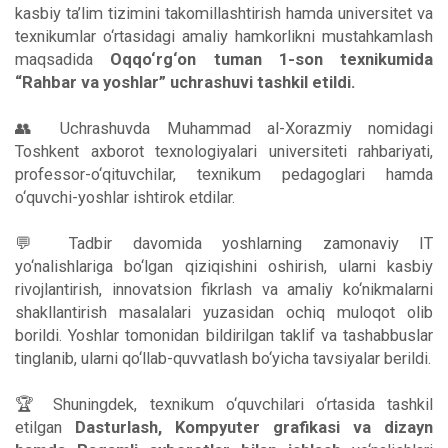
kasbiy ta’lim tizimini takomillashtirish hamda universitet va
texnikumlar o‘rtasidagi amaliy hamkorlikni mustahkamlash
maqsadida
Oqqo‘rg‘on tuman 1-son texnikumida
“Rahbar va yoshlar” uchrashuvi tashkil etildi.
👥 Uchrashuvda Muhammad al-Xorazmiy nomidagi
Toshkent axborot texnologiyalari universiteti rahbariyati,
professor-o‘qituvchilar, texnikum pedagoglari hamda
o‘quvchi-yoshlar ishtirok etdilar.
💬 Tadbir davomida yoshlarning zamonaviy IT
yo‘nalishlariga bo‘lgan qiziqishini oshirish, ularni kasbiy
rivojlantirish, innovatsion fikrlash va amaliy ko‘nikmalarni
shakllantirish masalalari yuzasidan ochiq muloqot olib
borildi. Yoshlar tomonidan bildirilgan taklif va tashabbuslar
tinglanib, ularni qo‘llab-quvvatlash bo‘yicha tavsiyalar berildi.
🏆 Shuningdek, texnikum o‘quvchilari o‘rtasida tashkil
etilgan
Dasturlash, Kompyuter grafikasi va dizayn