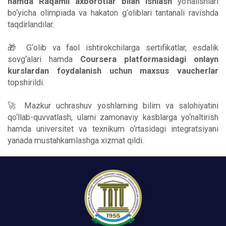
hamda Raqamli axborotlar bilan ishlash
yo‘nalishlari
bo‘yicha olimpiada va hakaton g‘oliblari tantanali ravishda
taqdirlandilar.
🎁 G‘olib va faol ishtirokchilarga sertifikatlar, esdalik
sovg‘alari hamda
Coursera platformasidagi onlayn
kurslardan foydalanish uchun maxsus vaucherlar
topshirildi.
🚀 Mazkur uchrashuv yoshlarning bilim va salohiyatini
qo‘llab-quvvatlash, ularni zamonaviy kasblarga yo‘naltirish
hamda universitet va texnikum o‘rtasidagi integratsiyani
yanada mustahkamlashga xizmat qildi.