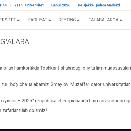
4-44
Yashil universitet
Qabul-2026
Kelajakka Qadam Markazi
ERSITET
FAOLIYAT
REYTING
TALABALARGA
G'ALABA
r bilan hamkorlikda Toshkent shahridagi oliy ta’lim muassasalari
i bo‘yicha talabamiz Smaylov Muzaffar qator universitetlar vaki
 o‘yinlari – 2025” respublika chempionatida ham sovrindor bo‘lga
 zafarlar tilab qolamiz!