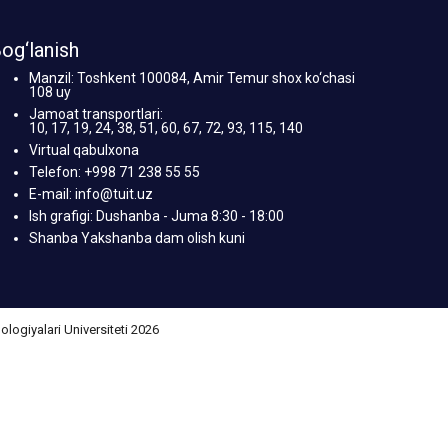
og‘lanish
Manzil: Toshkent 100084, Amir Temur shox ko‘chasi
108 uy
Jamoat transportlari:
10, 17, 19, 24, 38, 51, 60, 67, 72, 93, 115, 140
Virtual qabulxona
Telefon: +998 71 238 55 55
E-mail: info@tuit.uz
Ish grafigi: Dushanba - Juma 8:30 - 18:00
Shanba Yakshanba dam olish kuni
giyalari Universiteti 2026