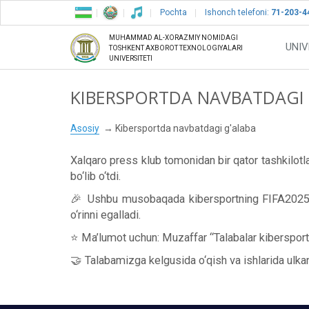
Pochta
Ishonch telefoni:
71-203-4
MUHAMMAD AL-XORAZMIY NOMIDAGI
UNIV
TOSHKENT AXBOROT TEXNOLOGIYALARI
UNIVERSITETI
KIBERSPORTDA NAVBATDAGI 
Asosiy
Kibersportda navbatdagi g'alaba
Xalqaro press klub tomonidan bir qator tashkilotla
bo‘lib o‘tdi.
🎉 Ushbu musobaqada kibersportning FIFA2025 tur
o‘rinni egalladi.
⭐️ Ma’lumot uchun: Muzaffar “Talabalar kibersport
🤝 Talabamizga kelgusida o‘qish va ishlarida ulkan