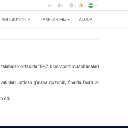
ABITURIYENT
FAXRLARIMIZ
ALOQA
 talabalari o‘rtasida "IPC" kibersport musobaqalari
llari ustidan g‘alaba qozonib, finalda faxrli 2-
n edi.