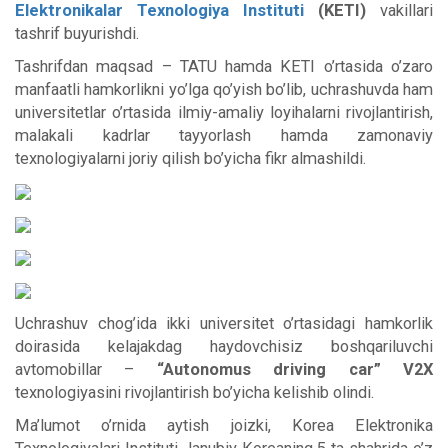
Elektronikalar Texnologiya Instituti
(KETI)
vakillari
tashrif buyurishdi.
Tashrifdan maqsad – TATU hamda KETI o’rtasida o’zaro
manfaatli hamkorlikni yo’lga qo’yish bo’lib, uchrashuvda ham
universitetlar o’rtasida ilmiy-amaliy loyihalarni rivojlantirish,
malakali kadrlar tayyorlash hamda zamonaviy
texnologiyalarni joriy qilish bo’yicha fikr almashildi.
Uchrashuv chog’ida ikki universitet o’rtasidagi hamkorlik
doirasida kelajakdag haydovchisiz boshqariluvchi
avtomobillar –
“Autonomus driving car” V2X
texnologiyasini rivojlantirish bo’yicha kelishib olindi.
Ma’lumot o’rnida aytish joizki, Korea Elektronika