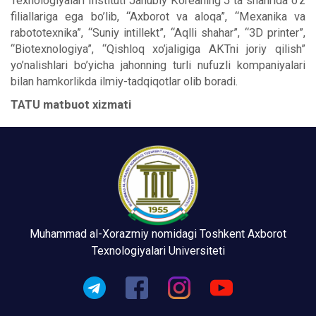
Texnologiyalari Instituti Janubiy Koreaning 5 ta shahrida o’z
filiallariga ega bo’lib, “Axborot va aloqa”, “Mexanika va
rabototexnika”, “Suniy intillekt”, “Aqlli shahar”, “3D printer”,
“Biotexnologiya”, “Qishloq xo’jaligiga AKTni joriy qilish”
yo’nalishlari bo’yicha jahonning turli nufuzli kompaniyalari
bilan hamkorlikda ilmiy-tadqiqotlar olib boradi.
TATU matbuot xizmati
Muhammad al-Xorazmiy nomidagi Toshkent Axborot
Texnologiyalari Universiteti