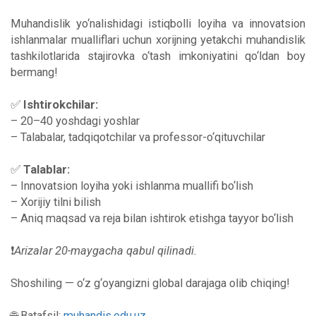
Muhandislik yo‘nalishidagi istiqbolli loyiha va innovatsion
ishlanmalar mualliflari uchun xorijning yetakchi muhandislik
tashkilotlarida stajirovka o‘tash imkoniyatini qo‘ldan boy
bermang!
✅
Ishtirokchilar:
– 20–40 yoshdagi yoshlar
– Talabalar, tadqiqotchilar va professor-o‘qituvchilar
✅
Talablar:
– Innovatsion loyiha yoki ishlanma muallifi bo‘lish
– Xorijiy tilni bilish
– Aniq maqsad va reja bilan ishtirok etishga tayyor bo‘lish
❗️
Arizalar 20-maygacha qabul qilinadi.
Shoshiling — o‘z g‘oyangizni global darajaga olib chiqing!
🌐 Batafsil:
muhandis.edu.uz