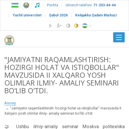
Pochta
Ishonch telefoni:
71-203-44-44
Yashil universitet
Qabul-2026
Kelajakka Qadam Markazi
"JAMIYATNI RAQAMLASHTIRISH:
HOZIRGI HOLAT VA ISTIQBOLLAR"
MAVZUSIDA II XALQARO YOSH
OLIMLAR ILMIY- AMALIY SEMINARI
BO‘LIB O‘TDI.
Asosiy
"Jamiyatni raqamlashtirish: hozirgi holat va istiqbollar" mavzusida II
Xalqaro yosh olimlar ilmiy- amaliy seminari bo‘lib o‘tdi.
🤝 Ushbu ilmiy-amaliy seminar Moskva politexnika