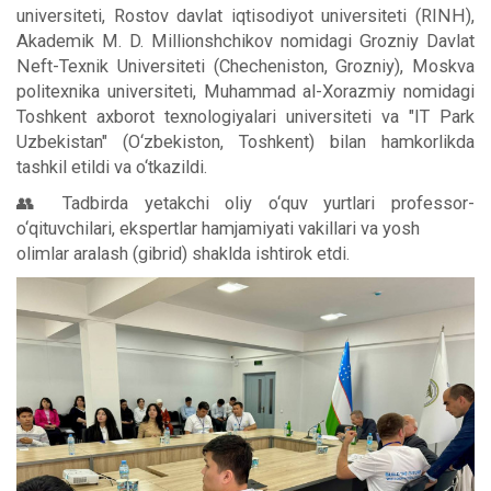
universiteti, Rostov davlat iqtisodiyot universiteti (RINH),
Akademik M. D. Millionshchikov nomidagi Grozniy Davlat
Neft-Texnik Universiteti (Checheniston, Grozniy), Moskva
politexnika universiteti, Muhammad al-Xorazmiy nomidagi
Toshkent axborot texnologiyalari universiteti va "IT Park
Uzbekistan" (O‘zbekiston, Toshkent) bilan hamkorlikda
tashkil etildi va o‘tkazildi.
👥 Tadbirda yetakchi oliy o‘quv yurtlari professor-
o‘qituvchilari, ekspertlar hamjamiyati vakillari va yosh
olimlar aralash (gibrid) shaklda ishtirok etdi.