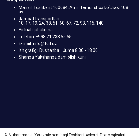
Manzil: Toshkent 100084, Amir Temur shox ko‘chasi 108
uy
Jamoat transportlari:
10, 17, 19, 24, 38, 51, 60, 67, 72, 93, 115, 140
Virtual qabulxona
Telefon: +998 71 238 55 55
E-mail: info@tuit.uz
Ish grafigi: Dushanba - Juma 8:30 - 18:00
Shanba Yakshanba dam olish kuni
© Muhammad al-Xorazmiy nomidagi Toshkent Axborot Texnologiyalari