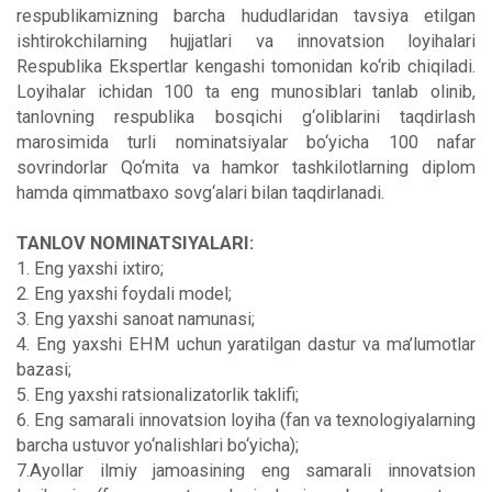
respublikamizning barcha hududlaridan tavsiya etilgan
ishtirokchilarning hujjatlari va innovatsion loyihalari
Respublika Ekspertlar kengashi tomonidan ko‘rib chiqiladi.
Loyihalar ichidan 100 ta eng munosiblari tanlab olinib,
tanlovning respublika bosqichi g‘oliblarini taqdirlash
marosimida turli nominatsiyalar bo‘yicha 100 nafar
sovrindorlar Qo‘mita va hamkor tashkilotlarning diplom
hamda qimmatbaxo sovg‘alari bilan taqdirlanadi.
TANLOV NOMINATSIYALARI:
1. Eng yaxshi ixtiro;
2. Eng yaxshi foydali model;
3. Eng yaxshi sanoat namunasi;
4. Eng yaxshi EHM uchun yaratilgan dastur va ma’lumotlar
bazasi;
5. Eng yaxshi ratsionalizatorlik taklifi;
6. Eng samarali innovatsion loyiha (fan va texnologiyalarning
barcha ustuvor yo‘nalishlari bo‘yicha);
7.Ayollar ilmiy jamoasining eng samarali innovatsion