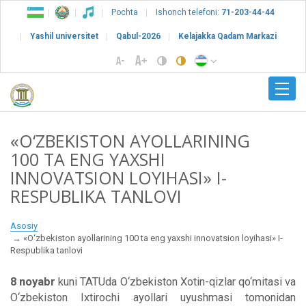
Pochta
Ishonch telefoni:
71-203-44-44
Yashil universitet
Qabul-2026
Kelajakka Qadam Markazi
«O‘ZBEKISTON AYOLLARINING
100 TA ENG YAXSHI
INNOVATSION LOYIHASI» I-
RESPUBLIKA TANLOVI
Asosiy
«O‘zbekiston ayollarining 100 ta eng yaxshi innovatsion loyihasi» I-
Respublika tanlovi
8 noyabr
kuni TATUda O‘zbekiston Xotin-qizlar qo‘mitasi va
O‘zbekiston Ixtirochi ayollari uyushmasi tomonidan