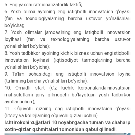
5. Eng yaxshi ratsionalizatorlik taklifi;
6. Yosh olima ayolning eng istiqbolli innovatsion g‘oyasi
(fan va texnologiyalarning barcha ustuvor yo‘nalishlari
bo‘yicha);
7. Yosh olimalar jamoasining eng istiqbolli innovatsion
loyihasi (fan va texnologiyalarning barcha ustuvor
yo‘nalishlari bo‘yicha);
8. Yosh tadbirkor ayolning kichik biznes uchun engistiqbolli
innovatsion loyihasi (iqtisodiyot tarmoqlarining barcha
yo‘nalishlari bo‘yicha);
9. Ta’lim sohasidagi eng istiqbolli innovatsion loyiha
(ta’limning barcha yo‘nalishlari bo‘yicha);
10. Omadli start (o‘z kichik korxonalaridainnovatsion
mahsulotlarni joriy qilmoqchi bo‘layotgan yosh tadbirkor
ayollar uchun.);
11. O‘quvchi qizning eng istiqbolli innovatsion g‘oyasi
(litsey va kollejlarning o‘quvchi qizlari uchun).
Ishtirokchi xujjatlari 10 noyabrgacha tuman va shaharp
xotin-qizlar qshmitalari tomonidan qabul qilinadi.