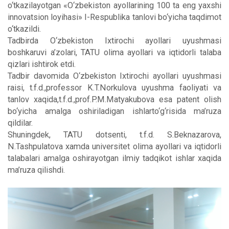
o‘tkazilayotgan «O‘zbekiston ayollarining 100 ta eng yaxshi
innovatsion loyihasi» I-Respublika tanlovi bo‘yicha taqdimot
o‘tkazildi.
Tadbirda O‘zbekiston Ixtirochi ayollari uyushmasi
boshkaruvi a’zolari, TATU olima ayollari va iqtidorli talaba
qizlari ishtirok etdi.
Tadbir davomida O‘zbekiston Ixtirochi ayollari uyushmasi
raisi, t.f.d.,professor K.T.Norkulova uyushma faoliyati va
tanlov xaqida,t.f.d.,prof.P.M.Matyakubova esa patent olish
bo‘yicha amalga oshiriladigan ishlarto‘g‘risida ma’ruza
qildilar.
Shuningdek, TATU dotsenti, t.f.d. S.Beknazarova,
N.Tashpulatova xamda universitet olima ayollari va iqtidorli
talabalari amalga oshirayotgan ilmiy tadqikot ishlar xaqida
ma’ruza qilishdi.