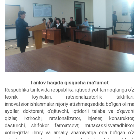
Tanlov haqida qisqacha ma’lumot
Respublika tanlovida respublika iqtisodiyot tarmoqlariga o‘z
texnik loyihalari, ratsionalizatorlik takliflari,
innovatsionishlanmalarinijoriy etishmaqsadida bo‘lgan olima
ayollar, doktorant, o‘qituvchi, iqtidorli talaba va o‘quvchi
qizlar, ixtirochi, ratsionalizator, injener, konstruktor,
dasturchi, shifokor, farmatsevt, mutaxassisvatadbirkor
xotin-qizlar ilmiy va amaliy ahamiyatga ega bo‘lgan o‘z