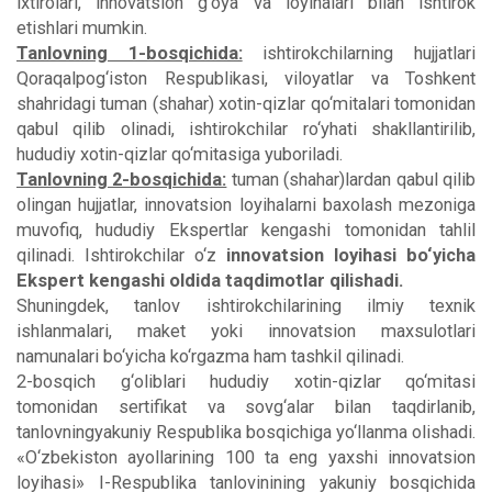
ixtirolari, innovatsion g‘oya va loyihalari bilan ishtirok
etishlari mumkin.
Tanlovning 1-bosqichida:
ishtirokchilarning hujjatlari
Qoraqalpog‘iston Respublikasi, viloyatlar va Toshkent
shahridagi tuman (shahar) xotin-qizlar qo‘mitalari tomonidan
qabul qilib olinadi, ishtirokchilar ro‘yhati shakllantirilib,
hududiy xotin-qizlar qo‘mitasiga yuboriladi.
Tanlovning 2-bosqichida:
tuman (shahar)lardan qabul qilib
olingan hujjatlar, innovatsion loyihalarni baxolash mezoniga
muvofiq, hududiy Ekspertlar kengashi tomonidan tahlil
qilinadi. Ishtirokchilar o‘z
innovatsion loyihasi bo‘yicha
Ekspert kengashi oldida taqdimotlar qilishadi.
Shuningdek, tanlov ishtirokchilarining ilmiy texnik
ishlanmalari, maket yoki innovatsion maxsulotlari
namunalari bo‘yicha ko‘rgazma ham tashkil qilinadi.
2-bosqich g‘oliblari hududiy xotin-qizlar qo‘mitasi
tomonidan sertifikat va sovg‘alar bilan taqdirlanib,
tanlovningyakuniy Respublika bosqichiga yo‘llanma olishadi.
«O‘zbekiston ayollarining 100 ta eng yaxshi innovatsion
loyihasi» I-Respublika tanlovinining yakuniy bosqichida