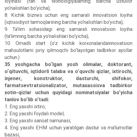
loyihasi (fan va texnologiyalarning barcha ustuvor
yo‘nalishlari bo‘yicha);
8. Kichik biznes uchun eng samarali innovatsion loyiha
(iqtisodiyot tarmoqlarining barcha yo‘nalishlari bo‘yicha);
9. Ta’lim sohasidagi eng samarali innovatsion loyiha
(ta’limning barcha yo‘nalishlari bo‘yicha);
10. Omadli start (o‘z kichik korxonalaridainnovatsion
mahsulotlarni joriy qilmoqchi bo‘layotgan tadbirkor ayollar
uchun.)
35 yoshgacha bo‘lgan yosh olimalar, doktorant,
o‘qituvchi, iqtidorli talaba va o‘quvchi qizlar, ixtirochi,
injener, konstruktor, dasturchi, shifokor,
farmatsevtratsionalizator, mutaxassisva tadbirkor
xotin-qizlar uchun quyidagi nominatsiyalar bo‘yicha
tanlov bo‘lib o‘tadi:
1. Eng yaxshi ixtiro;
2. Eng yaxshi foydali model;
3. Eng yaxshi sanoat namunasi;
4. Eng yaxshi EHM uchun yaratilgan dastur va ma’lumotlar
bazasi;