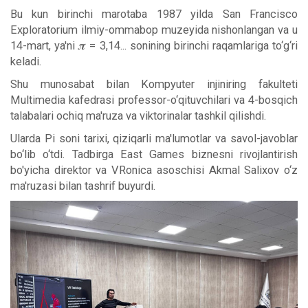
Bu kun birinchi marotaba 1987 yilda San Francisco
Exploratorium ilmiy-ommabop muzeyida nishonlangan va u
14-mart, ya'ni 𝝅 = 3,14... sonining birinchi raqamlariga to‘g‘ri
keladi.
Shu munosabat bilan Kompyuter injiniring fakulteti
Multimedia kafedrasi professor-o‘qituvchilari va 4-bosqich
talabalari ochiq ma'ruza va viktorinalar tashkil qilishdi.
Ularda Pi soni tarixi, qiziqarli ma'lumotlar va savol-javoblar
bo‘lib o‘tdi. Tadbirga East Games biznesni rivojlantirish
bo'yicha direktor va VRonica asoschisi Akmal Salixov o‘z
ma'ruzasi bilan tashrif buyurdi.