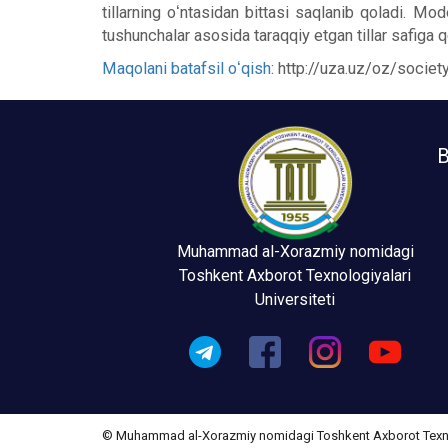
tillarning oʻntasidan bittasi saqlanib qoladi. Mo
tushunchalar asosida taraqqiy etgan tillar safiga 
Maqolani batafsil oʻqish
: http://uza.uz/oz/socie
B
Muhammad al-Xorazmiy nomidagi
Toshkent Axborot Texnologiyalari
Universiteti
© Muhammad al-Xorazmiy nomidagi Toshkent Axborot Texnolo