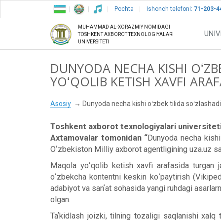
Pochta
Ishonch telefoni:
71-203-4
MUHAMMAD AL-XORAZMIY NOMIDAGI
UNIV
TOSHKENT AXBOROT TEXNOLOGIYALARI
UNIVERSITETI
DUNYODA NECHA KISHI OʻZBE
YOʻQOLIB KETISH XAVFI ARAF
Asosiy
Dunyoda necha kishi oʻzbek tilida soʻzlashadi y
Toshkent axborot texnologiyalari universiteti
Axtamova
lar tomonidan “
Dunyoda necha kishi o
Oʻzbekiston Milliy axborot agentligining uza.uz say
Maqola yoʻqolib ketish xavfi arafasida turgan jah
oʻzbekcha kontentni keskin koʻpaytirish (Vikipediy
adabiyot va sanʼat sohasida yangi ruhdagi asarlarn
olgan.
Taʼkidlash joizki, tilning tozaligi saqlanishi xal