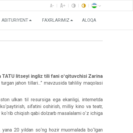
ABITURIYENT
FAXRLARIMIZ
ALOQA
a TATU
litseyi ingliz tili fani oʻqituvchisi
Zarina
rgan jahon tillari...” mavzusida tahliliy maqolasi
iston ulkan til resursiga ega ekanligi, internetda
paytirish, sifatini oshirish, milliy kino va teatr,
 koʻrib chiqish qabi dolzarb masalalarni oʻz ichiga
richa, yana 20 yildan soʻng hozir muomalada boʻlgan