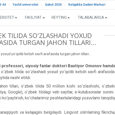
4-44
Yashil universitet
Qabul-2026
Kelajakka Qadam Markazi
ERSITET
FAOLIYAT
REYTING
TALABALARGA
K TILIDA SOʻZLASHADI YOXUD
ASIDA TURGAN JAHON TILLARI...
oxud yoʻqolib ketish xavfi arafasida turgan jahon tillari...
 professori, siyosiy fanlar doktori
Baxtiyor Omonov
hamd
ʻzbek tilida soʻzlashadi yoxud yoʻqolib ketish xavfi arafasida tu
tida nashr etildi.
on tillari, oʻzbek tilida 50 million kishi soʻzlashishi, oʻzbek
a, Google), oʻzbek tilidagi veb-saytlar, e-kutubxonalar sonini koʻ
i koʻpaytirish, koʻchalarimiz peshtaxtalaridagi yozuvlarni tanqidiy
q taraqqiyoti va kelajagini belgilaydi. Lingvist olimlarning fik