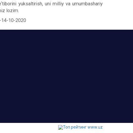
ʼtiborini yuksaltirish, uni milliy va umumbashariy
miz lozim.
et-14-10-2020