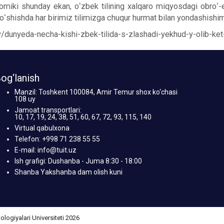
domiki shunday ekan, oʻzbek tilining xalqaro miqyosdagi obroʻ-e
qoʻshishda har birimiz tilimizga chuqur hurmat bilan yondashishi
ty/dunyeda-necha-kishi-zbek-tilida-s-zlashadi-yekhud-y-olib-k
og‘lanish
Manzil: Toshkent 100084, Amir Temur shox ko‘chasi
108 uy
Jamoat transportlari:
10, 17, 19, 24, 38, 51, 60, 67, 72, 93, 115, 140
Virtual qabulxona
Telefon: +998 71 238 55 55
E-mail: info@tuit.uz
Ish grafigi: Dushanba - Juma 8:30 - 18:00
Shanba Yakshanba dam olish kuni
giyalari Universiteti 2026